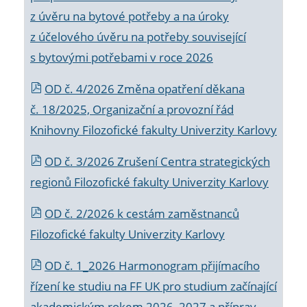
z úvěru na bytové potřeby a na úroky
z účelového úvěru na potřeby související
s bytovými potřebami v roce 2026
OD č. 4/2026 Změna opatření děkana
č. 18/2025, Organizační a provozní řád
Knihovny Filozofické fakulty Univerzity Karlovy
OD č. 3/2026 Zrušení Centra strategických
regionů Filozofické fakulty Univerzity Karlovy
OD č. 2/2026 k
cestám zaměstnanců
Filozofické fakulty Univerzity Karlovy
OD č. 1_2026 Harmonogram přijímacího
řízení ke studiu na FF UK pro studium začínající
akademickým rokem 2026_2027 a příprav