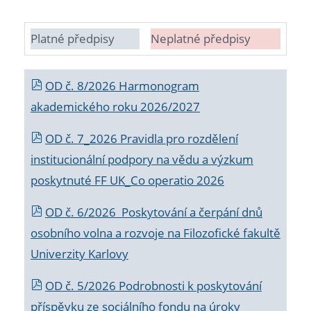
Platné předpisy
Neplatné předpisy
OD č. 8/2026 Harmonogram
akademického roku 2026/2027
OD č. 7_2026 Pravidla pro rozdělení
institucionální podpory na vědu a výzkum
poskytnuté FF UK_Co operatio 2026
OD č. 6/2026 Poskytování a čerpání dnů
osobního volna a rozvoje na Filozofické fakultě
Univerzity Karlovy
OD č. 5/2026 Podrobnosti k poskytování
příspěvku ze sociálního fondu na úroky