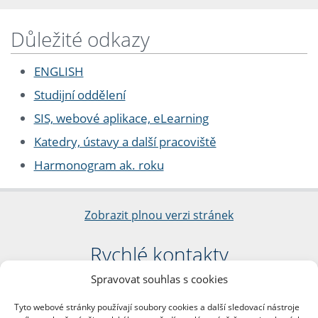
Důležité odkazy
ENGLISH
Studijní oddělení
SIS, webové aplikace, eLearning
Katedry, ústavy a další pracoviště
Harmonogram ak. roku
Zobrazit plnou verzi stránek
Rychlé kontakty
Spravovat souhlas s cookies
Filozofická fakulta
Univerzita Karlova
Tyto webové stránky používají soubory cookies a další sledovací nástroje
nám. Jana Palacha 1/2