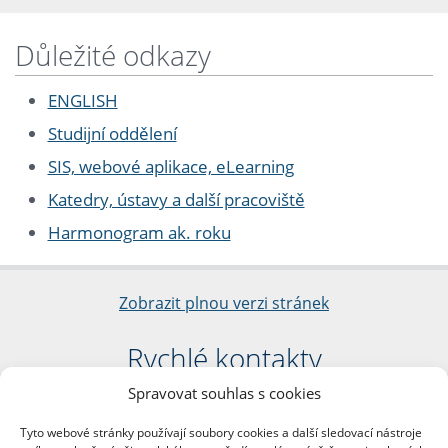
Důležité odkazy
ENGLISH
Studijní oddělení
SIS, webové aplikace, eLearning
Katedry, ústavy a další pracoviště
Harmonogram ak. roku
Zobrazit plnou verzi stránek
Rychlé kontakty
Spravovat souhlas s cookies
Filozofická fakulta
Univerzita Karlova
Tyto webové stránky používají soubory cookies a další sledovací nástroje
nám. Jana Palacha 1/2