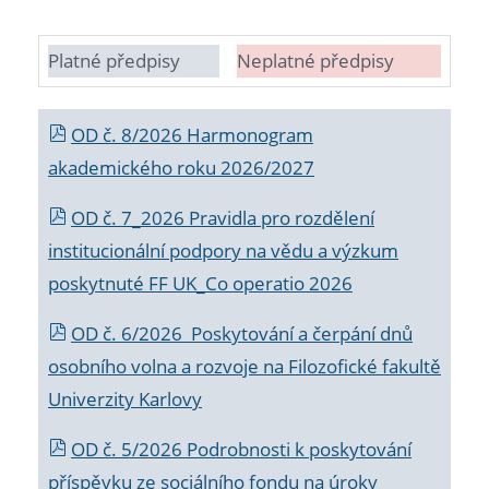
Platné předpisy
Neplatné předpisy
OD č. 8/2026 Harmonogram
akademického roku 2026/2027
OD č. 7_2026 Pravidla pro rozdělení
institucionální podpory na vědu a výzkum
poskytnuté FF UK_Co operatio 2026
OD č. 6/2026 Poskytování a čerpání dnů
osobního volna a rozvoje na Filozofické fakultě
Univerzity Karlovy
OD č. 5/2026 Podrobnosti k poskytování
příspěvku ze sociálního fondu na úroky