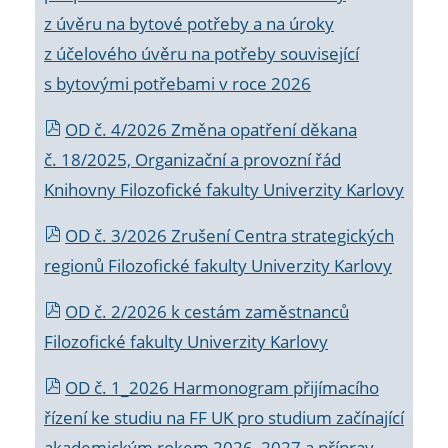
z úvěru na bytové potřeby a na úroky
z účelového úvěru na potřeby související
s bytovými potřebami v roce 2026
OD č. 4/2026 Změna opatření děkana
č. 18/2025, Organizační a provozní řád
Knihovny Filozofické fakulty Univerzity Karlovy
OD č. 3/2026 Zrušení Centra strategických
regionů Filozofické fakulty Univerzity Karlovy
OD č. 2/2026 k
cestám zaměstnanců
Filozofické fakulty Univerzity Karlovy
OD č. 1_2026 Harmonogram přijímacího
řízení ke studiu na FF UK pro studium začínající
akademickým rokem 2026_2027 a příprav