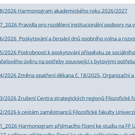
 8/2026 Harmonogram akademického roku 2026/2027
 7_2026 Pravidla pro rozdělení institucionální podpory n
6/2026 Poskytování a čerpání dnů osobního volna a rozvoje
 5/2026 Podrobnosti k poskytování příspěvku ze sociálníh
účelového úvěru na potřeby související s bytovými potřeb
 4/2026 Změna opatření děkana č. 18/2025, Organizační a p
3/2026 Zrušení Centra strategických regionů Filozofické f
 2/2026 k
cestám zaměstnanců Filozofické fakulty Univerzi
 1_2026 Harmonogram přijímacího řízení ke studiu na FF 
7 a příprav přijímacího řízení ke studiu začínajícímu 