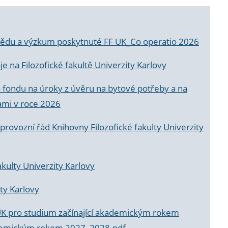
a vědu a výzkum poskytnuté FF UK_Co operatio 2026
 na Filozofické fakultě Univerzity Karlovy
o fondu na úroky z úvěru na bytové potřeby a na
ami v roce 2026
rovozní řád Knihovny Filozofické fakulty Univerzity
akulty Univerzity Karlovy
ty Karlovy
UK pro studium začínající akademickým rokem
akademickým rokem 2027_2028.pdf