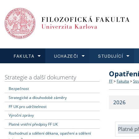
FAKULTA
UCHAZEČI
STUDUJÍCÍ
Opatřen
FAKULTA
UCHAZEČI
STUDUJÍCÍ
VĚDA A VÝZKUM
ZAHRANIČÍ
Struktura a
Co studova
Bakalářsk
O vědě a 
Aktuální n
Strategie a další dokumenty
FF
>
Fakulta
>
Str
Bezpečnost
Dozvědět se více
Podat přihlášku
Dozvědět se více
Dozvědět se více
Dozvědět se více
Strategie 
Učitelské 
Doktorské
Akademické
Vyjíždějící
Strategické a dlouhodobé záměry
2026
Podpora a
Informace 
Rigorózní 
Granty a p
Přijíždějíc
FF UK pro udržitelnost
Výroční zprávy
Absolventi
Vyjíždějíc
Platné vnitřní předpisy FF UK
Platné p
Rozhodnutí a sdělení děkana, opatření a sdělení
Fakultní š