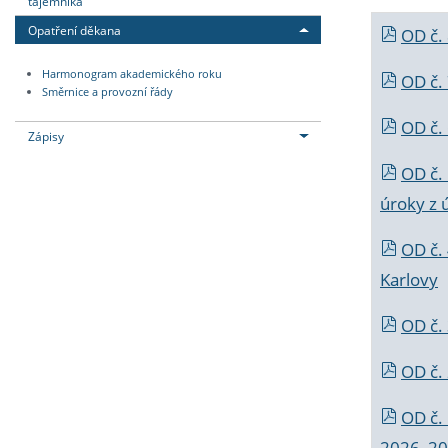
tajemníka
Opatření děkana
OD č.
Harmonogram akademického roku
OD č.
Směrnice a provozní řády
OD č. 
Zápisy
OD č.
úroky z 
OD č.
Karlovy
OD č. 
OD č.
OD č.
2026_202