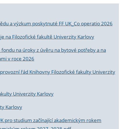
a vědu a výzkum poskytnuté FF UK_Co operatio 2026
 na Filozofické fakultě Univerzity Karlovy
o fondu na úroky z úvěru na bytové potřeby a na
ami v roce 2026
rovozní řád Knihovny Filozofické fakulty Univerzity
akulty Univerzity Karlovy
ty Karlovy
UK pro studium začínající akademickým rokem
akademickým rokem 2027_2028.pdf