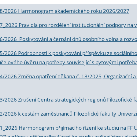
 8/2026 Harmonogram akademického roku 2026/2027
 7_2026 Pravidla pro rozdělení institucionální podpory n
6/2026 Poskytování a čerpání dnů osobního volna a rozvoje
 5/2026 Podrobnosti k poskytování příspěvku ze sociálníh
účelového úvěru na potřeby související s bytovými potřeb
 4/2026 Změna opatření děkana č. 18/2025, Organizační a p
3/2026 Zrušení Centra strategických regionů Filozofické f
 2/2026 k
cestám zaměstnanců Filozofické fakulty Univerzi
 1_2026 Harmonogram přijímacího řízení ke studiu na FF 
7 a příprav přijímacího řízení ke studiu začínajícímu 