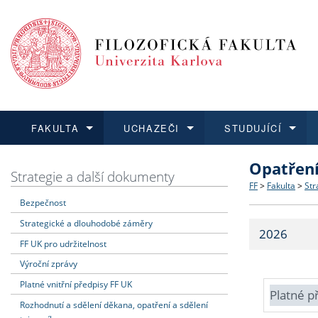
FAKULTA
UCHAZEČI
STUDUJÍCÍ
Opatřen
FAKULTA
UCHAZEČI
STUDUJÍCÍ
VĚDA A VÝZKUM
ZAHRANIČÍ
Struktura a
Co studova
Bakalářsk
O vědě a 
Aktuální n
Strategie a další dokumenty
FF
>
Fakulta
>
Str
Bezpečnost
Dozvědět se více
Podat přihlášku
Dozvědět se více
Dozvědět se více
Dozvědět se více
Strategie 
Učitelské 
Doktorské
Akademické
Vyjíždějící
Strategické a dlouhodobé záměry
2026
Podpora a
Informace 
Rigorózní 
Granty a p
Přijíždějíc
FF UK pro udržitelnost
Výroční zprávy
Absolventi
Vyjíždějíc
Platné vnitřní předpisy FF UK
Platné p
Rozhodnutí a sdělení děkana, opatření a sdělení
Fakultní š