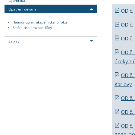
tajemníka
Opatření děkana
OD č.
Harmonogram akademického roku
OD č.
Směrnice a provozní řády
OD č. 
Zápisy
OD č.
úroky z 
OD č.
Karlovy
OD č. 
OD č.
OD č.
2026_202