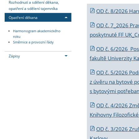
Rozhodnutí a sdělení děkana,
opatření a sdělení tajemníka
OD č. 8/2026 Ha
Opatření děkana
OD č. 7_2026 Prav
Harmonogram akademického
poskytnuté FF UK_C
roku
Směrnice a provozní řády
OD č. 6/2026 Posk
Zápisy
fakultě Univerzity K
OD č. 5/2026 Podr
z úvěru na bytové po
s bytovými potřebam
OD č. 4/2026 Změ
Knihovny Filozofické
OD č. 3/2026 Zruš
Karlovy