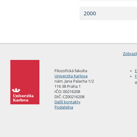
2000
Zobrazi
Filozofická fakulta
E
Univerzita Karlova
F
nám. Jana Palacha 1/2
a
116 38 Praha 1
IČO: 00216208
DIČ: CZ00216208
Další kontakty
Podatelna