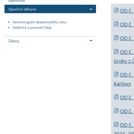
tajemníka
Opatření děkana
OD č.
Harmonogram akademického roku
OD č.
Směrnice a provozní řády
OD č. 
Zápisy
OD č.
úroky z 
OD č.
Karlovy
OD č. 
OD č.
OD č.
2026_202