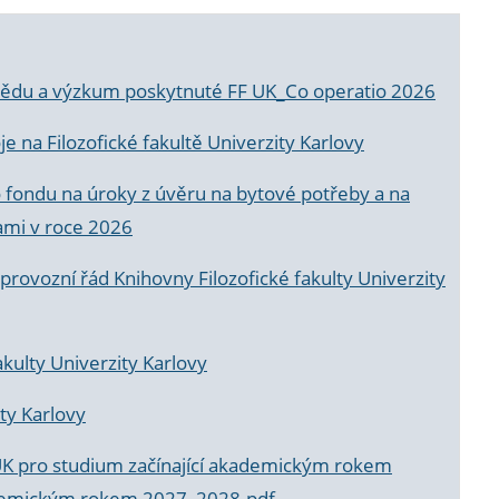
a vědu a výzkum poskytnuté FF UK_Co operatio 2026
 na Filozofické fakultě Univerzity Karlovy
o fondu na úroky z úvěru na bytové potřeby a na
ami v roce 2026
rovozní řád Knihovny Filozofické fakulty Univerzity
akulty Univerzity Karlovy
ty Karlovy
UK pro studium začínající akademickým rokem
akademickým rokem 2027_2028.pdf