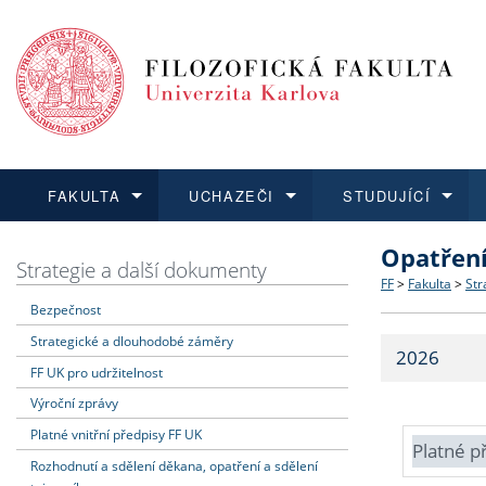
FAKULTA
UCHAZEČI
STUDUJÍCÍ
Opatřen
FAKULTA
UCHAZEČI
STUDUJÍCÍ
VĚDA A VÝZKUM
ZAHRANIČÍ
Struktura a
Co studova
Bakalářsk
O vědě a 
Aktuální n
Strategie a další dokumenty
FF
>
Fakulta
>
Str
Bezpečnost
Dozvědět se více
Podat přihlášku
Dozvědět se více
Dozvědět se více
Dozvědět se více
Strategie 
Učitelské 
Doktorské
Akademické
Vyjíždějící
Strategické a dlouhodobé záměry
2026
Podpora a
Informace 
Rigorózní 
Granty a p
Přijíždějíc
FF UK pro udržitelnost
Výroční zprávy
Absolventi
Vyjíždějíc
Platné vnitřní předpisy FF UK
Platné p
Rozhodnutí a sdělení děkana, opatření a sdělení
Fakultní š