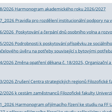
 8/2026 Harmonogram akademického roku 2026/2027
 7_2026 Pravidla pro rozdělení institucionální podpory n
6/2026 Poskytování a čerpání dnů osobního volna a rozvoje
 5/2026 Podrobnosti k poskytování příspěvku ze sociálníh
účelového úvěru na potřeby související s bytovými potřeb
 4/2026 Změna opatření děkana č. 18/2025, Organizační a p
3/2026 Zrušení Centra strategických regionů Filozofické f
 2/2026 k
cestám zaměstnanců Filozofické fakulty Univerzi
 1_2026 Harmonogram přijímacího řízení ke studiu na FF 
7 a příprav přijímacího řízení ke studiu začínajícímu 