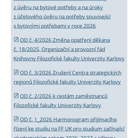
z úvěru na bytové potřeby a na úroky
z účelového úvěru na potřeby související
s bytovými potřebami v roce 2026
OD č. 4/2026 Změna opatření děkana
č. 18/2025, Organizační a provozní řád
Knihovny Filozofické fakulty Univerzity Karlovy
OD č. 3/2026 Zrušení Centra strategických
regionů Filozofické fakulty Univerzity Karlovy
OD č. 2/2026 k
cestám zaměstnanců
Filozofické fakulty Univerzity Karlovy
OD č. 1_2026 Harmonogram přijímacího
řízení ke studiu na FF UK pro studium začínající
akademickým rokem 2026_2027 a příprav