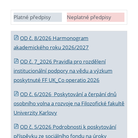
Platné předpisy
Neplatné předpisy
OD č. 8/2026 Harmonogram
akademického roku 2026/2027
OD č. 7_2026 Pravidla pro rozdělení
institucionální podpory na vědu a výzkum
poskytnuté FF UK_Co operatio 2026
OD č. 6/2026 Poskytování a čerpání dnů
osobního volna a rozvoje na Filozofické fakultě
Univerzity Karlovy
OD č. 5/2026 Podrobnosti k poskytování
příspěvku ze sociálního fondu na úroky