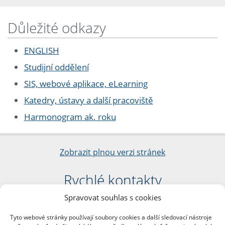
Důležité odkazy
ENGLISH
Studijní oddělení
SIS, webové aplikace, eLearning
Katedry, ústavy a další pracoviště
Harmonogram ak. roku
Zobrazit plnou verzi stránek
Rychlé kontakty
Spravovat souhlas s cookies
Filozofická fakulta
Univerzita Karlova
Tyto webové stránky používají soubory cookies a další sledovací nástroje
nám. Jana Palacha 1/2