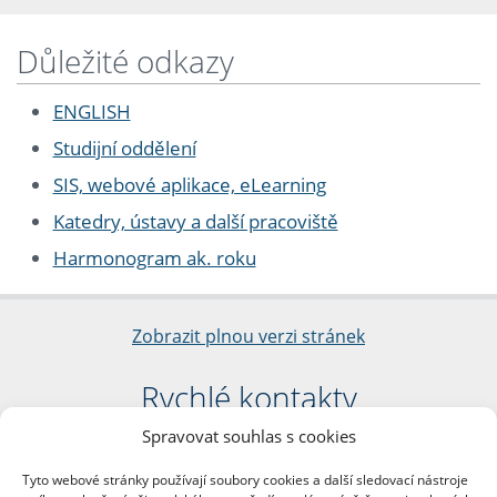
Důležité odkazy
ENGLISH
Studijní oddělení
SIS, webové aplikace, eLearning
Katedry, ústavy a další pracoviště
Harmonogram ak. roku
Zobrazit plnou verzi stránek
Rychlé kontakty
Spravovat souhlas s cookies
Filozofická fakulta
Univerzita Karlova
Tyto webové stránky používají soubory cookies a další sledovací nástroje
nám. Jana Palacha 1/2