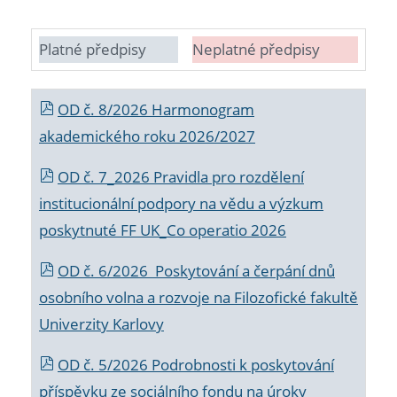
Platné předpisy
Neplatné předpisy
OD č. 8/2026 Harmonogram
akademického roku 2026/2027
OD č. 7_2026 Pravidla pro rozdělení
institucionální podpory na vědu a výzkum
poskytnuté FF UK_Co operatio 2026
OD č. 6/2026 Poskytování a čerpání dnů
osobního volna a rozvoje na Filozofické fakultě
Univerzity Karlovy
OD č. 5/2026 Podrobnosti k poskytování
příspěvku ze sociálního fondu na úroky