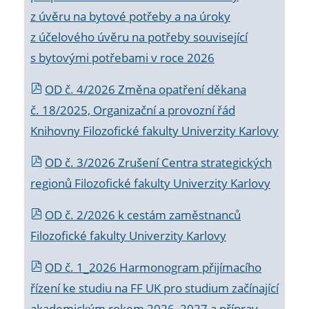
z úvěru na bytové potřeby a na úroky
z účelového úvěru na potřeby související
s bytovými potřebami v roce 2026
OD č. 4/2026 Změna opatření děkana
č. 18/2025, Organizační a provozní řád
Knihovny Filozofické fakulty Univerzity Karlovy
OD č. 3/2026 Zrušení Centra strategických
regionů Filozofické fakulty Univerzity Karlovy
OD č. 2/2026 k
cestám zaměstnanců
Filozofické fakulty Univerzity Karlovy
OD č. 1_2026 Harmonogram přijímacího
řízení ke studiu na FF UK pro studium začínající
akademickým rokem 2026_2027 a příprav