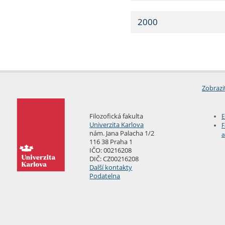
2000
Zobrazi
Filozofická fakulta
E
Univerzita Karlova
F
nám. Jana Palacha 1/2
a
116 38 Praha 1
IČO: 00216208
DIČ: CZ00216208
Další kontakty
Podatelna