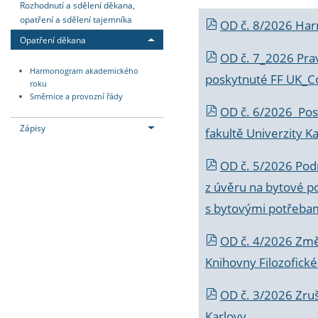
Rozhodnutí a sdělení děkana,
opatření a sdělení tajemníka
OD č. 8/2026 Ha
Opatření děkana
OD č. 7_2026 Prav
Harmonogram akademického
poskytnuté FF UK_C
roku
Směrnice a provozní řády
OD č. 6/2026 Posk
Zápisy
fakultě Univerzity K
OD č. 5/2026 Podr
z úvěru na bytové po
s bytovými potřebam
OD č. 4/2026 Změ
Knihovny Filozofické
OD č. 3/2026 Zruš
Karlovy