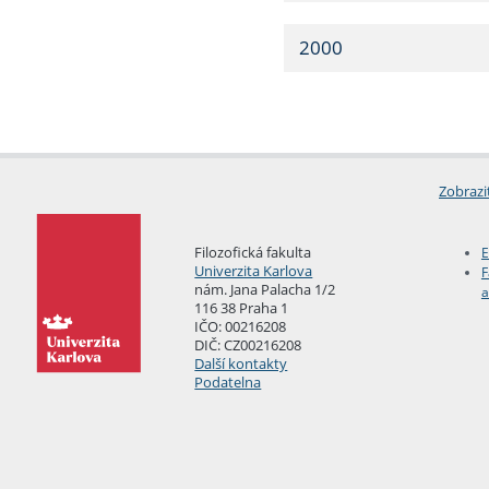
2000
Zobrazi
Filozofická fakulta
E
Univerzita Karlova
F
nám. Jana Palacha 1/2
a
116 38 Praha 1
IČO: 00216208
DIČ: CZ00216208
Další kontakty
Podatelna