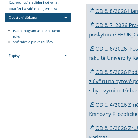
Rozhodnutí a sdělení děkana,
opatření a sdělení tajemníka
OD č. 8/2026 Ha
Opatření děkana
OD č. 7_2026 Prav
Harmonogram akademického
poskytnuté FF UK_C
roku
Směrnice a provozní řády
OD č. 6/2026 Posk
Zápisy
fakultě Univerzity K
OD č. 5/2026 Podr
z úvěru na bytové po
s bytovými potřebam
OD č. 4/2026 Změ
Knihovny Filozofické
OD č. 3/2026 Zruš
Karlovy