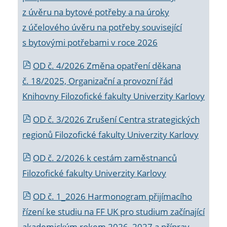
z úvěru na bytové potřeby a na úroky
z účelového úvěru na potřeby související
s bytovými potřebami v roce 2026
OD č. 4/2026 Změna opatření děkana
č. 18/2025, Organizační a provozní řád
Knihovny Filozofické fakulty Univerzity Karlovy
OD č. 3/2026 Zrušení Centra strategických
regionů Filozofické fakulty Univerzity Karlovy
OD č. 2/2026 k
cestám zaměstnanců
Filozofické fakulty Univerzity Karlovy
OD č. 1_2026 Harmonogram přijímacího
řízení ke studiu na FF UK pro studium začínající
akademickým rokem 2026_2027 a příprav