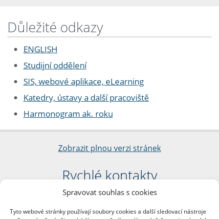
Důležité odkazy
ENGLISH
Studijní oddělení
SIS, webové aplikace, eLearning
Katedry, ústavy a další pracoviště
Harmonogram ak. roku
Zobrazit plnou verzi stránek
Rychlé kontakty
Spravovat souhlas s cookies
Filozofická fakulta
Univerzita Karlova
Tyto webové stránky používají soubory cookies a další sledovací nástroje
nám. Jana Palacha 1/2