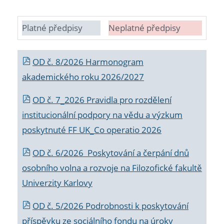
Platné předpisy
Neplatné předpisy
OD č. 8/2026 Harmonogram
akademického roku 2026/2027
OD č. 7_2026 Pravidla pro rozdělení
institucionální podpory na vědu a výzkum
poskytnuté FF UK_Co operatio 2026
OD č. 6/2026 Poskytování a čerpání dnů
osobního volna a rozvoje na Filozofické fakultě
Univerzity Karlovy
OD č. 5/2026 Podrobnosti k poskytování
příspěvku ze sociálního fondu na úroky