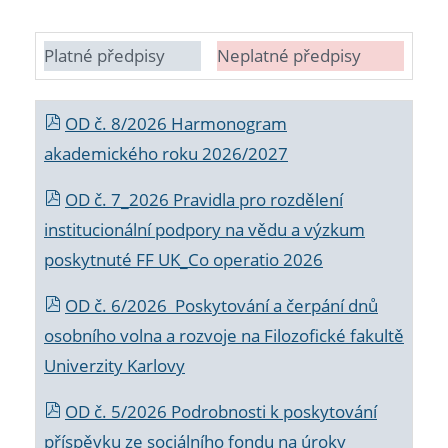
Platné předpisy
Neplatné předpisy
OD č. 8/2026 Harmonogram
akademického roku 2026/2027
OD č. 7_2026 Pravidla pro rozdělení
institucionální podpory na vědu a výzkum
poskytnuté FF UK_Co operatio 2026
OD č. 6/2026 Poskytování a čerpání dnů
osobního volna a rozvoje na Filozofické fakultě
Univerzity Karlovy
OD č. 5/2026 Podrobnosti k poskytování
příspěvku ze sociálního fondu na úroky