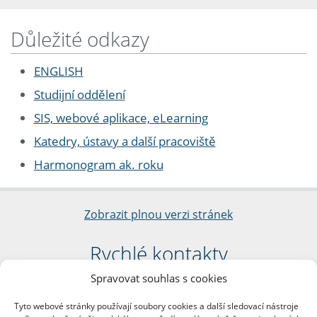
Důležité odkazy
ENGLISH
Studijní oddělení
SIS, webové aplikace, eLearning
Katedry, ústavy a další pracoviště
Harmonogram ak. roku
Zobrazit plnou verzi stránek
Rychlé kontakty
Spravovat souhlas s cookies
Filozofická fakulta
Univerzita Karlova
Tyto webové stránky používají soubory cookies a další sledovací nástroje
nám. Jana Palacha 1/2