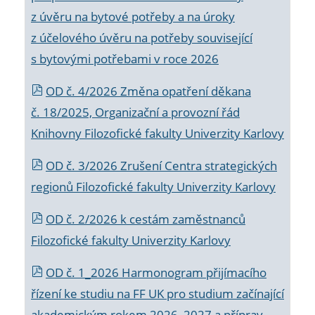
z úvěru na bytové potřeby a na úroky
z účelového úvěru na potřeby související
s bytovými potřebami v roce 2026
OD č. 4/2026 Změna opatření děkana
č. 18/2025, Organizační a provozní řád
Knihovny Filozofické fakulty Univerzity Karlovy
OD č. 3/2026 Zrušení Centra strategických
regionů Filozofické fakulty Univerzity Karlovy
OD č. 2/2026 k
cestám zaměstnanců
Filozofické fakulty Univerzity Karlovy
OD č. 1_2026 Harmonogram přijímacího
řízení ke studiu na FF UK pro studium začínající
akademickým rokem 2026_2027 a příprav