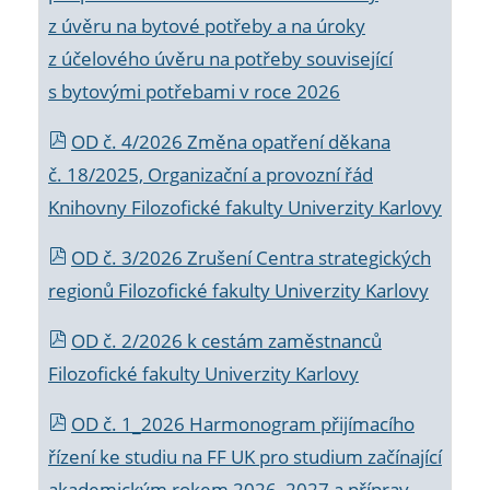
z úvěru na bytové potřeby a na úroky
z účelového úvěru na potřeby související
s bytovými potřebami v roce 2026
OD č. 4/2026 Změna opatření děkana
č. 18/2025, Organizační a provozní řád
Knihovny Filozofické fakulty Univerzity Karlovy
OD č. 3/2026 Zrušení Centra strategických
regionů Filozofické fakulty Univerzity Karlovy
OD č. 2/2026 k
cestám zaměstnanců
Filozofické fakulty Univerzity Karlovy
OD č. 1_2026 Harmonogram přijímacího
řízení ke studiu na FF UK pro studium začínající
akademickým rokem 2026_2027 a příprav