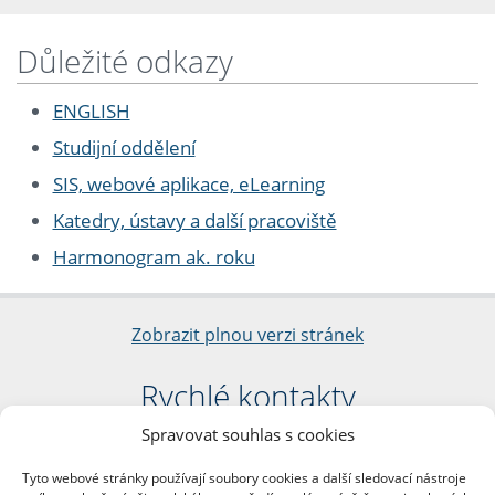
Důležité odkazy
ENGLISH
Studijní oddělení
SIS, webové aplikace, eLearning
Katedry, ústavy a další pracoviště
Harmonogram ak. roku
Zobrazit plnou verzi stránek
Rychlé kontakty
Spravovat souhlas s cookies
Filozofická fakulta
Univerzita Karlova
Tyto webové stránky používají soubory cookies a další sledovací nástroje
nám. Jana Palacha 1/2