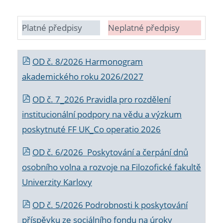
Platné předpisy
Neplatné předpisy
OD č. 8/2026 Harmonogram
akademického roku 2026/2027
OD č. 7_2026 Pravidla pro rozdělení
institucionální podpory na vědu a výzkum
poskytnuté FF UK_Co operatio 2026
OD č. 6/2026 Poskytování a čerpání dnů
osobního volna a rozvoje na Filozofické fakultě
Univerzity Karlovy
OD č. 5/2026 Podrobnosti k poskytování
příspěvku ze sociálního fondu na úroky