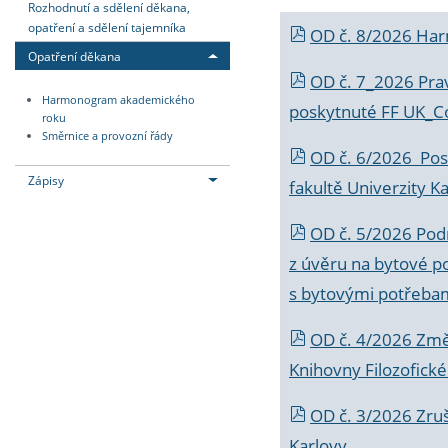
Rozhodnutí a sdělení děkana,
opatření a sdělení tajemníka
OD č. 8/2026 Ha
Opatření děkana
OD č. 7_2026 Prav
Harmonogram akademického
poskytnuté FF UK_C
roku
Směrnice a provozní řády
OD č. 6/2026 Posk
Zápisy
fakultě Univerzity K
OD č. 5/2026 Podr
z úvěru na bytové po
s bytovými potřebam
OD č. 4/2026 Změ
Knihovny Filozofické
OD č. 3/2026 Zruš
Karlovy