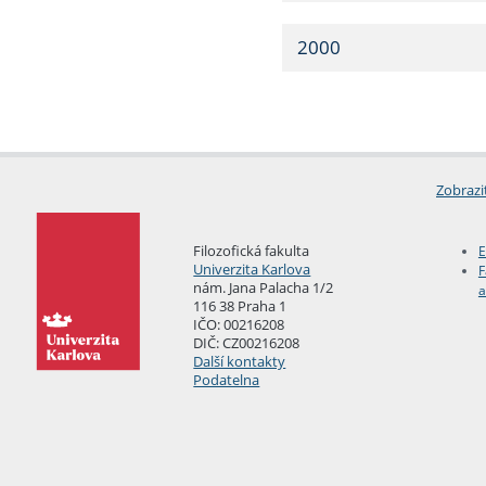
2000
Zobrazi
Filozofická fakulta
E
Univerzita Karlova
F
nám. Jana Palacha 1/2
a
116 38 Praha 1
IČO: 00216208
DIČ: CZ00216208
Další kontakty
Podatelna