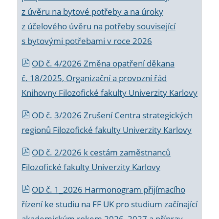
z úvěru na bytové potřeby a na úroky
z účelového úvěru na potřeby související
s bytovými potřebami v roce 2026
OD č. 4/2026 Změna opatření děkana
č. 18/2025, Organizační a provozní řád
Knihovny Filozofické fakulty Univerzity Karlovy
OD č. 3/2026 Zrušení Centra strategických
regionů Filozofické fakulty Univerzity Karlovy
OD č. 2/2026 k
cestám zaměstnanců
Filozofické fakulty Univerzity Karlovy
OD č. 1_2026 Harmonogram přijímacího
řízení ke studiu na FF UK pro studium začínající
akademickým rokem 2026_2027 a příprav