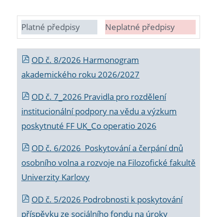
Platné předpisy
Neplatné předpisy
OD č. 8/2026 Harmonogram
akademického roku 2026/2027
OD č. 7_2026 Pravidla pro rozdělení
institucionální podpory na vědu a výzkum
poskytnuté FF UK_Co operatio 2026
OD č. 6/2026 Poskytování a čerpání dnů
osobního volna a rozvoje na Filozofické fakultě
Univerzity Karlovy
OD č. 5/2026 Podrobnosti k poskytování
příspěvku ze sociálního fondu na úroky