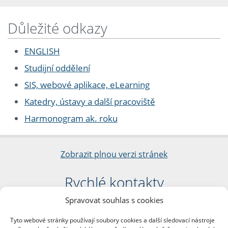
Důležité odkazy
ENGLISH
Studijní oddělení
SIS, webové aplikace, eLearning
Katedry, ústavy a další pracoviště
Harmonogram ak. roku
Zobrazit plnou verzi stránek
Rychlé kontakty
Spravovat souhlas s cookies
Filozofická fakulta
Univerzita Karlova
Tyto webové stránky používají soubory cookies a další sledovací nástroje
nám. Jana Palacha 1/2