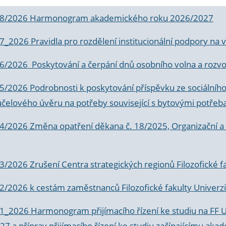
 8/2026 Harmonogram akademického roku 2026/2027
 7_2026 Pravidla pro rozdělení institucionální podpory n
6/2026 Poskytování a čerpání dnů osobního volna a rozvoje
 5/2026 Podrobnosti k poskytování příspěvku ze sociálníh
účelového úvěru na potřeby související s bytovými potřeb
 4/2026 Změna opatření děkana č. 18/2025, Organizační a p
3/2026 Zrušení Centra strategických regionů Filozofické f
 2/2026 k
cestám zaměstnanců Filozofické fakulty Univerzi
 1_2026 Harmonogram přijímacího řízení ke studiu na FF 
7 a příprav přijímacího řízení ke studiu začínajícímu 