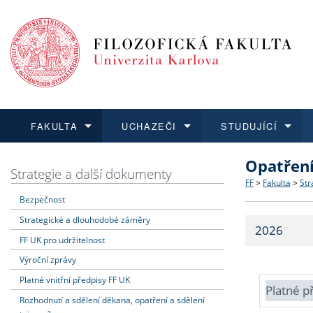
FAKULTA
UCHAZEČI
STUDUJÍCÍ
Opatřen
FAKULTA
UCHAZEČI
STUDUJÍCÍ
VĚDA A VÝZKUM
ZAHRANIČÍ
Struktura a
Co studova
Bakalářsk
O vědě a 
Aktuální n
Strategie a další dokumenty
FF
>
Fakulta
>
Str
Bezpečnost
Dozvědět se více
Podat přihlášku
Dozvědět se více
Dozvědět se více
Dozvědět se více
Strategie 
Učitelské 
Doktorské
Akademické
Vyjíždějící
Strategické a dlouhodobé záměry
2026
Podpora a
Informace 
Rigorózní 
Granty a p
Přijíždějíc
FF UK pro udržitelnost
Výroční zprávy
Absolventi
Vyjíždějíc
Platné vnitřní předpisy FF UK
Platné p
Rozhodnutí a sdělení děkana, opatření a sdělení
Fakultní š