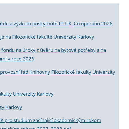
a vědu a výzkum poskytnuté FF UK_Co operatio 2026
 na Filozofické fakultě Univerzity Karlovy
o fondu na úroky z úvěru na bytové potřeby a na
ami v roce 2026
rovozní řád Knihovny Filozofické fakulty Univerzity
akulty Univerzity Karlovy
ty Karlovy
UK pro studium začínající akademickým rokem
akademickým rokem 2027_2028.pdf