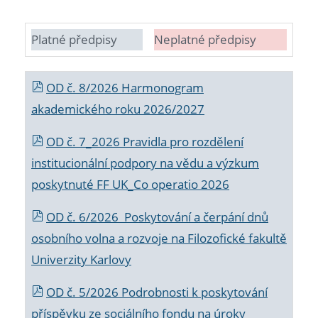
Platné předpisy
Neplatné předpisy
OD č. 8/2026 Harmonogram
akademického roku 2026/2027
OD č. 7_2026 Pravidla pro rozdělení
institucionální podpory na vědu a výzkum
poskytnuté FF UK_Co operatio 2026
OD č. 6/2026 Poskytování a čerpání dnů
osobního volna a rozvoje na Filozofické fakultě
Univerzity Karlovy
OD č. 5/2026 Podrobnosti k poskytování
příspěvku ze sociálního fondu na úroky