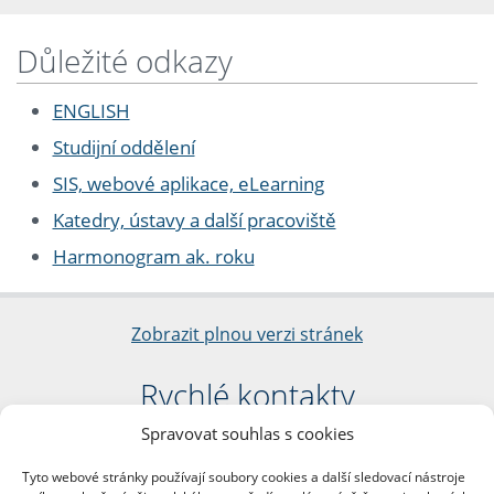
Důležité odkazy
ENGLISH
Studijní oddělení
SIS, webové aplikace, eLearning
Katedry, ústavy a další pracoviště
Harmonogram ak. roku
Zobrazit plnou verzi stránek
Rychlé kontakty
Spravovat souhlas s cookies
Filozofická fakulta
Univerzita Karlova
Tyto webové stránky používají soubory cookies a další sledovací nástroje
nám. Jana Palacha 1/2