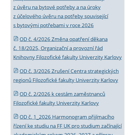
z úvěru na bytové potřeby a na úroky
z účelového úvěru na potřeby související
s bytovými potřebami v roce 2026
OD č. 4/2026 Změna opatření děkana
č. 18/2025, Organizační a provozní řád
Knihovny Filozofické fakulty Univerzity Karlovy
OD č. 3/2026 Zrušení Centra strategických
regionů Filozofické fakulty Univerzity Karlovy
OD č. 2/2026 k
cestám zaměstnanců
Filozofické fakulty Univerzity Karlovy
OD č. 1_2026 Harmonogram přijímacího
řízení ke studiu na FF UK pro studium začínající
akademickým rokem 2026_2027 a příprav