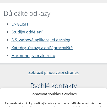
Důležité odkazy
ENGLISH
Studijní oddělení
SIS, webové aplikace, eLearning
Katedry, ústavy a další pracoviště
Harmonogram ak. roku
Zobrazit plnou verzi stránek
Rychlé kontakty
Spravovat souhlas s cookies
Filozofická fakulta
Univerzita Karlova
Tyto webové stránky používají soubory cookies a další sledovací nástroje
nám. Jana Palacha 1/2