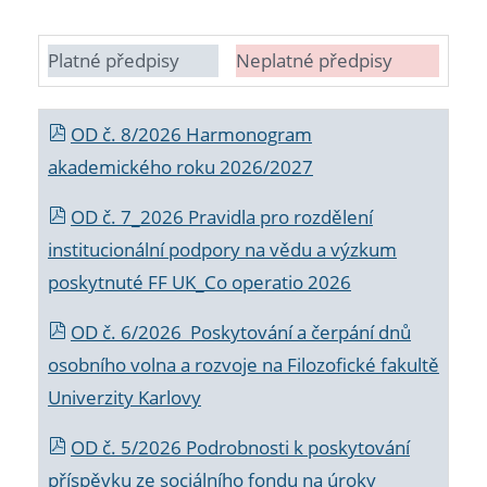
Platné předpisy
Neplatné předpisy
OD č. 8/2026 Harmonogram
akademického roku 2026/2027
OD č. 7_2026 Pravidla pro rozdělení
institucionální podpory na vědu a výzkum
poskytnuté FF UK_Co operatio 2026
OD č. 6/2026 Poskytování a čerpání dnů
osobního volna a rozvoje na Filozofické fakultě
Univerzity Karlovy
OD č. 5/2026 Podrobnosti k poskytování
příspěvku ze sociálního fondu na úroky