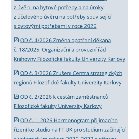
z úvěru na bytové potřeby a na úroky
z účelového úvěru na potřeby související
s bytovými potřebami v roce 2026
OD č. 4/2026 Změna opatření děkana
č. 18/2025, Organizační a provozní řád
Knihovny Filozofické fakulty Univerzity Karlovy
OD č. 3/2026 Zrušení Centra strategických
regionů Filozofické fakulty Univerzity Karlovy
OD č. 2/2026 k
cestám zaměstnanců
Filozofické fakulty Univerzity Karlovy
OD č. 1_2026 Harmonogram přijímacího
řízení ke studiu na FF UK pro studium začínající
akademickým rokem 2026_2027 a příprav