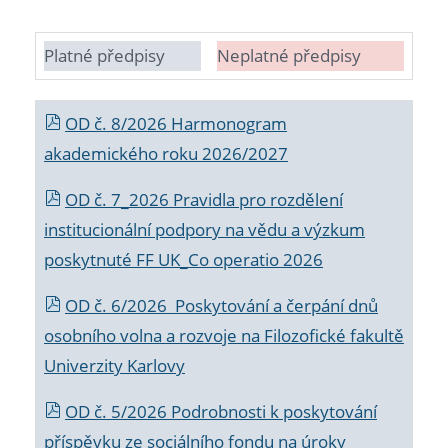
Platné předpisy
Neplatné předpisy
OD č. 8/2026 Harmonogram
akademického roku 2026/2027
OD č. 7_2026 Pravidla pro rozdělení
institucionální podpory na vědu a výzkum
poskytnuté FF UK_Co operatio 2026
OD č. 6/2026 Poskytování a čerpání dnů
osobního volna a rozvoje na Filozofické fakultě
Univerzity Karlovy
OD č. 5/2026 Podrobnosti k poskytování
příspěvku ze sociálního fondu na úroky