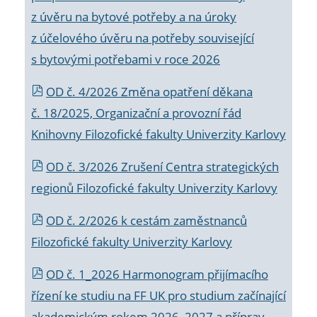
z úvěru na bytové potřeby a na úroky
z účelového úvěru na potřeby související
s bytovými potřebami v roce 2026
OD č. 4/2026 Změna opatření děkana
č. 18/2025, Organizační a provozní řád
Knihovny Filozofické fakulty Univerzity Karlovy
OD č. 3/2026 Zrušení Centra strategických
regionů Filozofické fakulty Univerzity Karlovy
OD č. 2/2026 k
cestám zaměstnanců
Filozofické fakulty Univerzity Karlovy
OD č. 1_2026 Harmonogram přijímacího
řízení ke studiu na FF UK pro studium začínající
akademickým rokem 2026_2027 a příprav