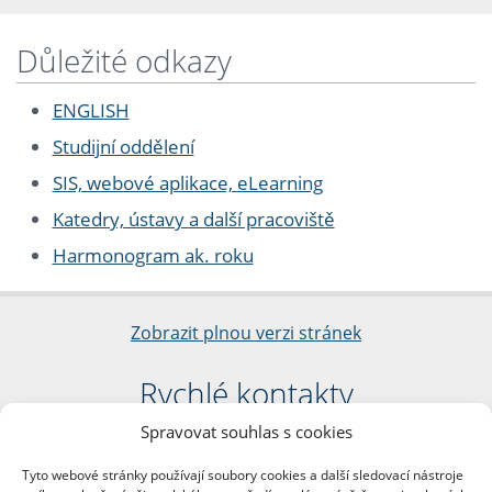
Důležité odkazy
ENGLISH
Studijní oddělení
SIS, webové aplikace, eLearning
Katedry, ústavy a další pracoviště
Harmonogram ak. roku
Zobrazit plnou verzi stránek
Rychlé kontakty
Spravovat souhlas s cookies
Filozofická fakulta
Univerzita Karlova
Tyto webové stránky používají soubory cookies a další sledovací nástroje
nám. Jana Palacha 1/2