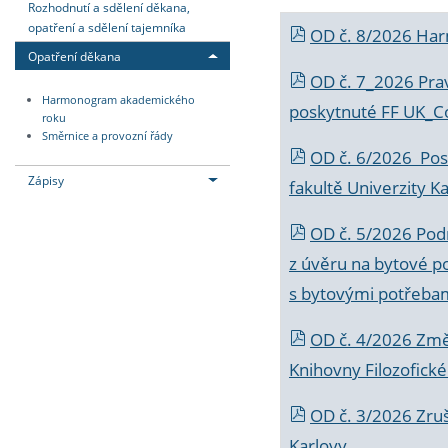
Rozhodnutí a sdělení děkana,
opatření a sdělení tajemníka
OD č. 8/2026 Ha
Opatření děkana
OD č. 7_2026 Prav
Harmonogram akademického
poskytnuté FF UK_C
roku
Směrnice a provozní řády
OD č. 6/2026 Posk
Zápisy
fakultě Univerzity K
OD č. 5/2026 Podr
z úvěru na bytové po
s bytovými potřebam
OD č. 4/2026 Změ
Knihovny Filozofické
OD č. 3/2026 Zruš
Karlovy