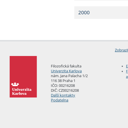
2000
Zobrazi
Filozofická fakulta
E
Univerzita Karlova
F
nám. Jana Palacha 1/2
a
116 38 Praha 1
IČO: 00216208
DIČ: CZ00216208
Další kontakty
Podatelna