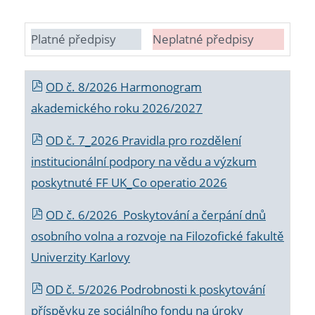
Platné předpisy
Neplatné předpisy
OD č. 8/2026 Harmonogram
akademického roku 2026/2027
OD č. 7_2026 Pravidla pro rozdělení
institucionální podpory na vědu a výzkum
poskytnuté FF UK_Co operatio 2026
OD č. 6/2026 Poskytování a čerpání dnů
osobního volna a rozvoje na Filozofické fakultě
Univerzity Karlovy
OD č. 5/2026 Podrobnosti k poskytování
příspěvku ze sociálního fondu na úroky