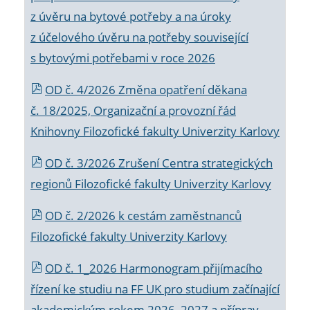
z úvěru na bytové potřeby a na úroky
z účelového úvěru na potřeby související
s bytovými potřebami v roce 2026
OD č. 4/2026 Změna opatření děkana
č. 18/2025, Organizační a provozní řád
Knihovny Filozofické fakulty Univerzity Karlovy
OD č. 3/2026 Zrušení Centra strategických
regionů Filozofické fakulty Univerzity Karlovy
OD č. 2/2026 k
cestám zaměstnanců
Filozofické fakulty Univerzity Karlovy
OD č. 1_2026 Harmonogram přijímacího
řízení ke studiu na FF UK pro studium začínající
akademickým rokem 2026_2027 a příprav