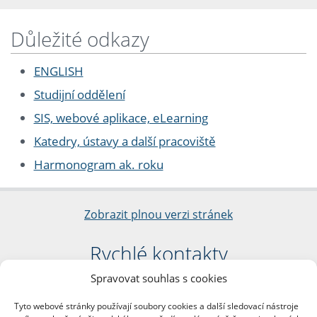
Důležité odkazy
ENGLISH
Studijní oddělení
SIS, webové aplikace, eLearning
Katedry, ústavy a další pracoviště
Harmonogram ak. roku
Zobrazit plnou verzi stránek
Rychlé kontakty
Spravovat souhlas s cookies
Filozofická fakulta
Univerzita Karlova
Tyto webové stránky používají soubory cookies a další sledovací nástroje
nám. Jana Palacha 1/2