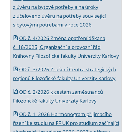
z úvěru na bytové potřeby a na úroky
z účelového úvěru na potřeby související
s bytovými potřebami v roce 2026
OD č. 4/2026 Změna opatření děkana
č. 18/2025, Organizační a provozní řád
Knihovny Filozofické fakulty Univerzity Karlovy
OD č. 3/2026 Zrušení Centra strategických
regionů Filozofické fakulty Univerzity Karlovy
OD č. 2/2026 k
cestám zaměstnanců
Filozofické fakulty Univerzity Karlovy
OD č. 1_2026 Harmonogram přijímacího
řízení ke studiu na FF UK pro studium začínající
akademickým rokem 2026_2027 a příprav