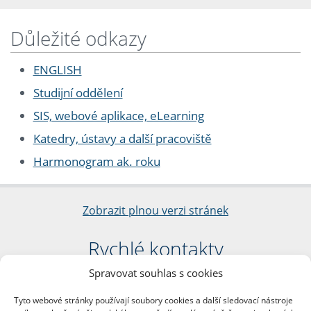
Důležité odkazy
ENGLISH
Studijní oddělení
SIS, webové aplikace, eLearning
Katedry, ústavy a další pracoviště
Harmonogram ak. roku
Zobrazit plnou verzi stránek
Rychlé kontakty
Spravovat souhlas s cookies
Filozofická fakulta
Univerzita Karlova
Tyto webové stránky používají soubory cookies a další sledovací nástroje
nám. Jana Palacha 1/2