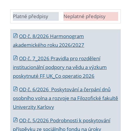
Platné předpisy
Neplatné předpisy
OD č. 8/2026 Harmonogram
akademického roku 2026/2027
OD č. 7_2026 Pravidla pro rozdělení
institucionální podpory na vědu a výzkum
poskytnuté FF UK_Co operatio 2026
OD č. 6/2026 Poskytování a čerpání dnů
osobního volna a rozvoje na Filozofické fakultě
Univerzity Karlovy
OD č. 5/2026 Podrobnosti k poskytování
příspěvku ze sociálního fondu na úroky