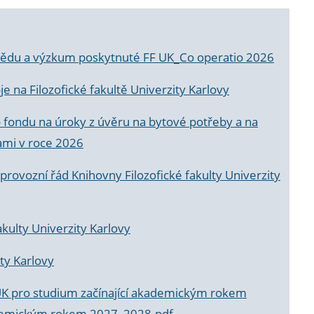
a vědu a výzkum poskytnuté FF UK_Co operatio 2026
 na Filozofické fakultě Univerzity Karlovy
o fondu na úroky z úvěru na bytové potřeby a na
ami v roce 2026
rovozní řád Knihovny Filozofické fakulty Univerzity
akulty Univerzity Karlovy
ty Karlovy
UK pro studium začínající akademickým rokem
akademickým rokem 2027_2028.pdf