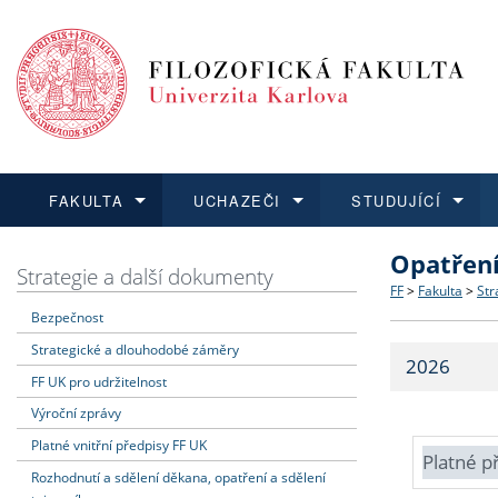
FAKULTA
UCHAZEČI
STUDUJÍCÍ
Opatřen
FAKULTA
UCHAZEČI
STUDUJÍCÍ
VĚDA A VÝZKUM
ZAHRANIČÍ
Struktura a
Co studova
Bakalářsk
O vědě a 
Aktuální n
Strategie a další dokumenty
FF
>
Fakulta
>
Str
Bezpečnost
Dozvědět se více
Podat přihlášku
Dozvědět se více
Dozvědět se více
Dozvědět se více
Strategie 
Učitelské 
Doktorské
Akademické
Vyjíždějící
Strategické a dlouhodobé záměry
2026
Podpora a
Informace 
Rigorózní 
Granty a p
Přijíždějíc
FF UK pro udržitelnost
Výroční zprávy
Absolventi
Vyjíždějíc
Platné vnitřní předpisy FF UK
Platné p
Rozhodnutí a sdělení děkana, opatření a sdělení
Fakultní š