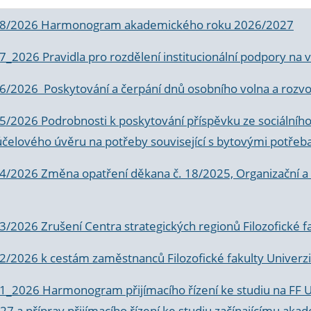
 8/2026 Harmonogram akademického roku 2026/2027
 7_2026 Pravidla pro rozdělení institucionální podpory n
6/2026 Poskytování a čerpání dnů osobního volna a rozvoje
 5/2026 Podrobnosti k poskytování příspěvku ze sociálníh
účelového úvěru na potřeby související s bytovými potřeb
 4/2026 Změna opatření děkana č. 18/2025, Organizační a p
3/2026 Zrušení Centra strategických regionů Filozofické f
 2/2026 k
cestám zaměstnanců Filozofické fakulty Univerzi
 1_2026 Harmonogram přijímacího řízení ke studiu na FF 
7 a příprav přijímacího řízení ke studiu začínajícímu 