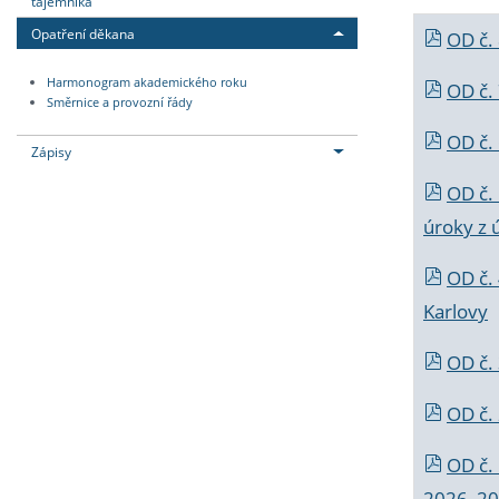
tajemníka
Opatření děkana
OD č.
Harmonogram akademického roku
OD č.
Směrnice a provozní řády
OD č. 
Zápisy
OD č.
úroky z 
OD č.
Karlovy
OD č. 
OD č.
OD č.
2026_202