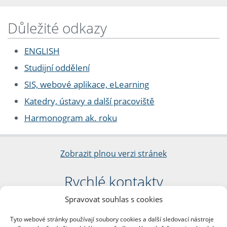
Důležité odkazy
ENGLISH
Studijní oddělení
SIS, webové aplikace, eLearning
Katedry, ústavy a další pracoviště
Harmonogram ak. roku
Zobrazit plnou verzi stránek
Rychlé kontakty
Spravovat souhlas s cookies
Filozofická fakulta
Univerzita Karlova
Tyto webové stránky používají soubory cookies a další sledovací nástroje
nám. Jana Palacha 1/2