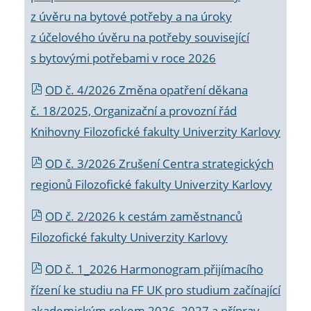
z úvěru na bytové potřeby a na úroky
z účelového úvěru na potřeby související
s bytovými potřebami v roce 2026
OD č. 4/2026 Změna opatření děkana
č. 18/2025, Organizační a provozní řád
Knihovny Filozofické fakulty Univerzity Karlovy
OD č. 3/2026 Zrušení Centra strategických
regionů Filozofické fakulty Univerzity Karlovy
OD č. 2/2026 k
cestám zaměstnanců
Filozofické fakulty Univerzity Karlovy
OD č. 1_2026 Harmonogram přijímacího
řízení ke studiu na FF UK pro studium začínající
akademickým rokem 2026_2027 a příprav