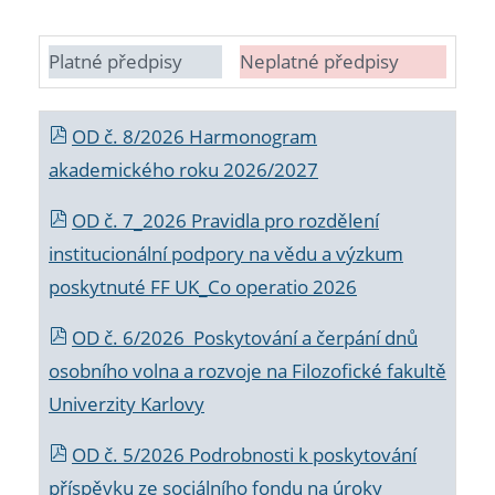
Platné předpisy
Neplatné předpisy
OD č. 8/2026 Harmonogram
akademického roku 2026/2027
OD č. 7_2026 Pravidla pro rozdělení
institucionální podpory na vědu a výzkum
poskytnuté FF UK_Co operatio 2026
OD č. 6/2026 Poskytování a čerpání dnů
osobního volna a rozvoje na Filozofické fakultě
Univerzity Karlovy
OD č. 5/2026 Podrobnosti k poskytování
příspěvku ze sociálního fondu na úroky