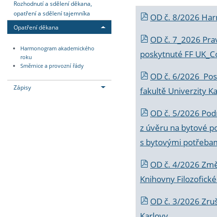
Rozhodnutí a sdělení děkana,
opatření a sdělení tajemníka
OD č. 8/2026 Ha
Opatření děkana
OD č. 7_2026 Prav
Harmonogram akademického
poskytnuté FF UK_C
roku
Směrnice a provozní řády
OD č. 6/2026 Posk
Zápisy
fakultě Univerzity K
OD č. 5/2026 Podr
z úvěru na bytové po
s bytovými potřebam
OD č. 4/2026 Změ
Knihovny Filozofické
OD č. 3/2026 Zruš
Karlovy