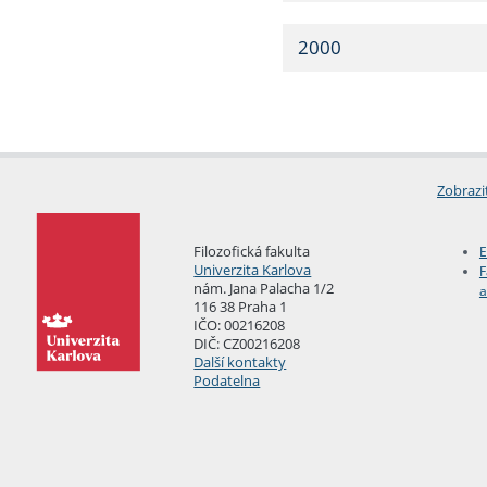
2000
Zobrazi
Filozofická fakulta
E
Univerzita Karlova
F
nám. Jana Palacha 1/2
a
116 38 Praha 1
IČO: 00216208
DIČ: CZ00216208
Další kontakty
Podatelna