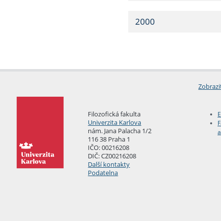
2000
Zobrazi
Filozofická fakulta
E
Univerzita Karlova
F
nám. Jana Palacha 1/2
a
116 38 Praha 1
IČO: 00216208
DIČ: CZ00216208
Další kontakty
Podatelna