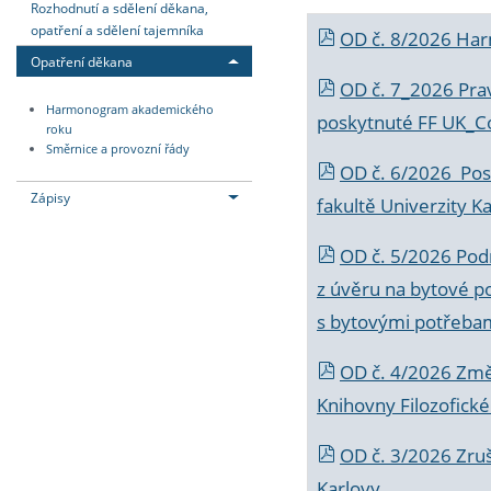
Rozhodnutí a sdělení děkana,
opatření a sdělení tajemníka
OD č. 8/2026 Ha
Opatření děkana
OD č. 7_2026 Prav
Harmonogram akademického
poskytnuté FF UK_C
roku
Směrnice a provozní řády
OD č. 6/2026 Posk
Zápisy
fakultě Univerzity K
OD č. 5/2026 Podr
z úvěru na bytové po
s bytovými potřebam
OD č. 4/2026 Změ
Knihovny Filozofické
OD č. 3/2026 Zruš
Karlovy