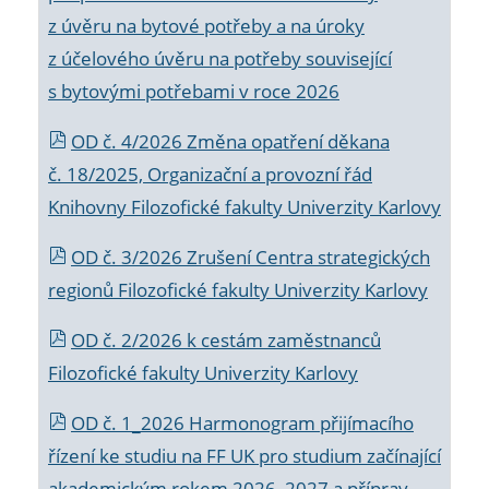
z úvěru na bytové potřeby a na úroky
z účelového úvěru na potřeby související
s bytovými potřebami v roce 2026
OD č. 4/2026 Změna opatření děkana
č. 18/2025, Organizační a provozní řád
Knihovny Filozofické fakulty Univerzity Karlovy
OD č. 3/2026 Zrušení Centra strategických
regionů Filozofické fakulty Univerzity Karlovy
OD č. 2/2026 k
cestám zaměstnanců
Filozofické fakulty Univerzity Karlovy
OD č. 1_2026 Harmonogram přijímacího
řízení ke studiu na FF UK pro studium začínající
akademickým rokem 2026_2027 a příprav