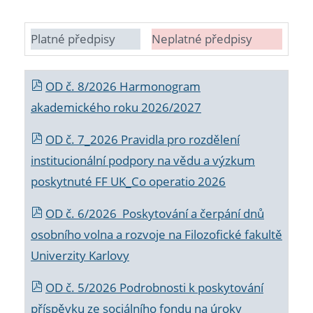
Platné předpisy
Neplatné předpisy
OD č. 8/2026 Harmonogram
akademického roku 2026/2027
OD č. 7_2026 Pravidla pro rozdělení
institucionální podpory na vědu a výzkum
poskytnuté FF UK_Co operatio 2026
OD č. 6/2026 Poskytování a čerpání dnů
osobního volna a rozvoje na Filozofické fakultě
Univerzity Karlovy
OD č. 5/2026 Podrobnosti k poskytování
příspěvku ze sociálního fondu na úroky