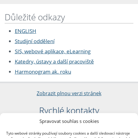
Důležité odkazy
ENGLISH
Studijní oddělení
SIS, webové aplikace, eLearning
Katedry, ústavy a další pracoviště
Harmonogram ak. roku
Zobrazit plnou verzi stránek
Rychlé kontakty
Spravovat souhlas s cookies
Filozofická fakulta
Univerzita Karlova
Tyto webové stránky používají soubory cookies a další sledovací nástroje
nám. Jana Palacha 1/2