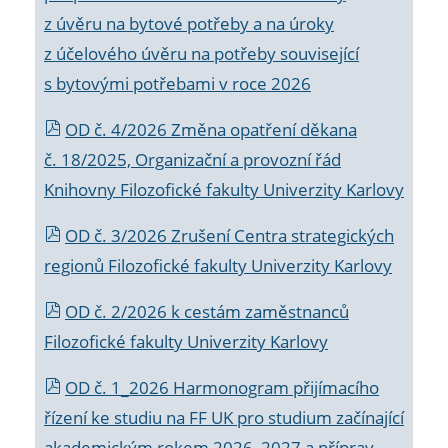
z úvěru na bytové potřeby a na úroky
z účelového úvěru na potřeby související
s bytovými potřebami v roce 2026
OD č. 4/2026 Změna opatření děkana
č. 18/2025, Organizační a provozní řád
Knihovny Filozofické fakulty Univerzity Karlovy
OD č. 3/2026 Zrušení Centra strategických
regionů Filozofické fakulty Univerzity Karlovy
OD č. 2/2026 k
cestám zaměstnanců
Filozofické fakulty Univerzity Karlovy
OD č. 1_2026 Harmonogram přijímacího
řízení ke studiu na FF UK pro studium začínající
akademickým rokem 2026_2027 a příprav