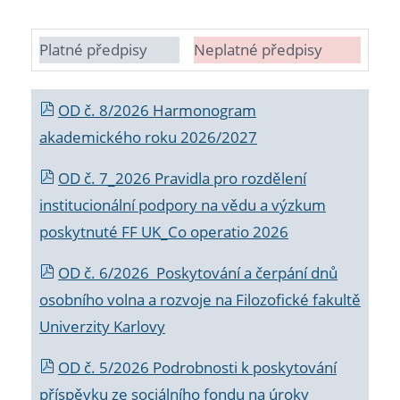
Platné předpisy
Neplatné předpisy
OD č. 8/2026 Harmonogram
akademického roku 2026/2027
OD č. 7_2026 Pravidla pro rozdělení
institucionální podpory na vědu a výzkum
poskytnuté FF UK_Co operatio 2026
OD č. 6/2026 Poskytování a čerpání dnů
osobního volna a rozvoje na Filozofické fakultě
Univerzity Karlovy
OD č. 5/2026 Podrobnosti k poskytování
příspěvku ze sociálního fondu na úroky