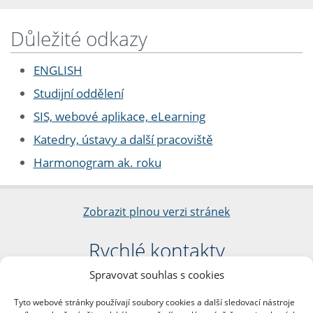
Důležité odkazy
ENGLISH
Studijní oddělení
SIS, webové aplikace, eLearning
Katedry, ústavy a další pracoviště
Harmonogram ak. roku
Zobrazit plnou verzi stránek
Rychlé kontakty
Spravovat souhlas s cookies
Filozofická fakulta
Univerzita Karlova
Tyto webové stránky používají soubory cookies a další sledovací nástroje
nám. Jana Palacha 1/2