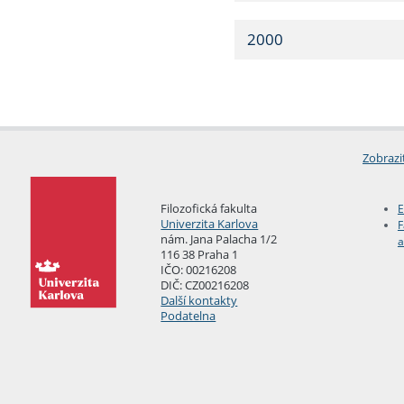
2000
Zobrazi
Filozofická fakulta
E
Univerzita Karlova
F
nám. Jana Palacha 1/2
a
116 38 Praha 1
IČO: 00216208
DIČ: CZ00216208
Další kontakty
Podatelna