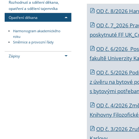
Rozhodnutí a sdělení děkana,
opatření a sdělení tajemníka
OD č. 8/2026 Ha
Opatření děkana
OD č. 7_2026 Prav
Harmonogram akademického
poskytnuté FF UK_C
roku
Směrnice a provozní řády
OD č. 6/2026 Posk
Zápisy
fakultě Univerzity K
OD č. 5/2026 Podr
z úvěru na bytové po
s bytovými potřebam
OD č. 4/2026 Změ
Knihovny Filozofické
OD č. 3/2026 Zruš
Karlovy