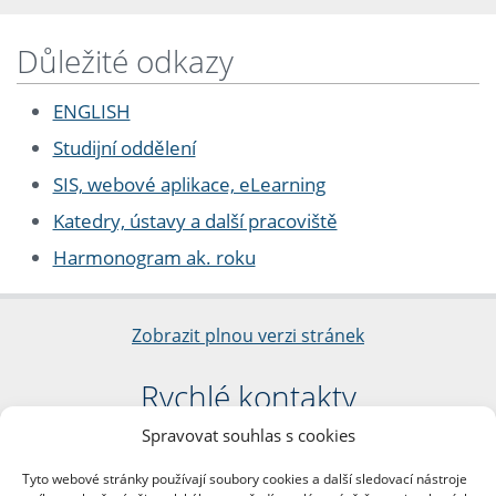
Důležité odkazy
ENGLISH
Studijní oddělení
SIS, webové aplikace, eLearning
Katedry, ústavy a další pracoviště
Harmonogram ak. roku
Zobrazit plnou verzi stránek
Rychlé kontakty
Spravovat souhlas s cookies
Filozofická fakulta
Univerzita Karlova
Tyto webové stránky používají soubory cookies a další sledovací nástroje
nám. Jana Palacha 1/2