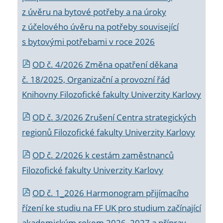
z úvěru na bytové potřeby a na úroky
z účelového úvěru na potřeby související
s bytovými potřebami v roce 2026
OD č. 4/2026 Změna opatření děkana
č. 18/2025, Organizační a provozní řád
Knihovny Filozofické fakulty Univerzity Karlovy
OD č. 3/2026 Zrušení Centra strategických
regionů Filozofické fakulty Univerzity Karlovy
OD č. 2/2026 k
cestám zaměstnanců
Filozofické fakulty Univerzity Karlovy
OD č. 1_2026 Harmonogram přijímacího
řízení ke studiu na FF UK pro studium začínající
akademickým rokem 2026_2027 a příprav