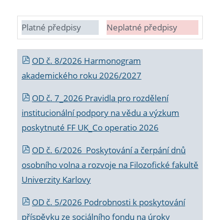
Platné předpisy
Neplatné předpisy
OD č. 8/2026 Harmonogram
akademického roku 2026/2027
OD č. 7_2026 Pravidla pro rozdělení
institucionální podpory na vědu a výzkum
poskytnuté FF UK_Co operatio 2026
OD č. 6/2026 Poskytování a čerpání dnů
osobního volna a rozvoje na Filozofické fakultě
Univerzity Karlovy
OD č. 5/2026 Podrobnosti k poskytování
příspěvku ze sociálního fondu na úroky