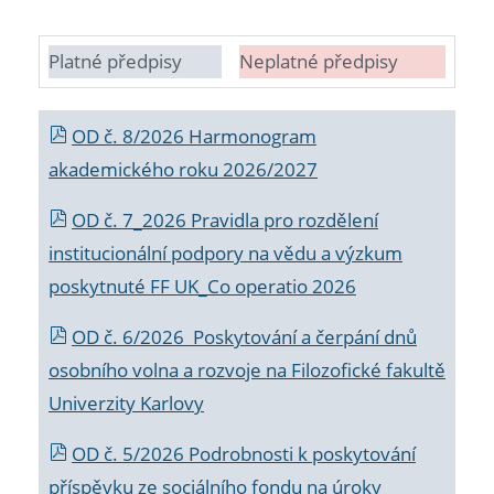
Platné předpisy
Neplatné předpisy
OD č. 8/2026 Harmonogram
akademického roku 2026/2027
OD č. 7_2026 Pravidla pro rozdělení
institucionální podpory na vědu a výzkum
poskytnuté FF UK_Co operatio 2026
OD č. 6/2026 Poskytování a čerpání dnů
osobního volna a rozvoje na Filozofické fakultě
Univerzity Karlovy
OD č. 5/2026 Podrobnosti k poskytování
příspěvku ze sociálního fondu na úroky