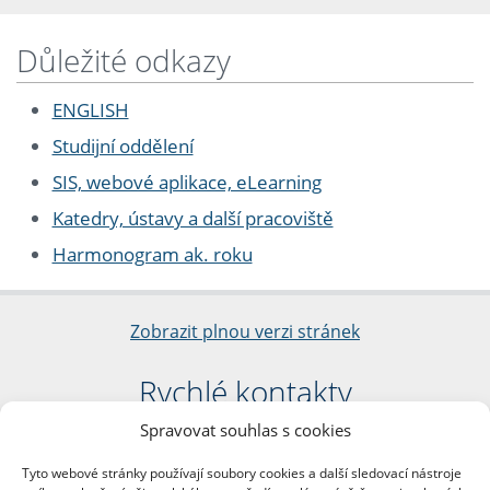
Důležité odkazy
ENGLISH
Studijní oddělení
SIS, webové aplikace, eLearning
Katedry, ústavy a další pracoviště
Harmonogram ak. roku
Zobrazit plnou verzi stránek
Rychlé kontakty
Spravovat souhlas s cookies
Filozofická fakulta
Univerzita Karlova
Tyto webové stránky používají soubory cookies a další sledovací nástroje
nám. Jana Palacha 1/2