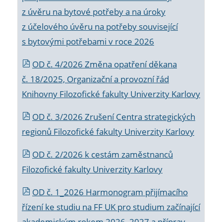
z úvěru na bytové potřeby a na úroky
z účelového úvěru na potřeby související
s bytovými potřebami v roce 2026
OD č. 4/2026 Změna opatření děkana
č. 18/2025, Organizační a provozní řád
Knihovny Filozofické fakulty Univerzity Karlovy
OD č. 3/2026 Zrušení Centra strategických
regionů Filozofické fakulty Univerzity Karlovy
OD č. 2/2026 k
cestám zaměstnanců
Filozofické fakulty Univerzity Karlovy
OD č. 1_2026 Harmonogram přijímacího
řízení ke studiu na FF UK pro studium začínající
akademickým rokem 2026_2027 a příprav