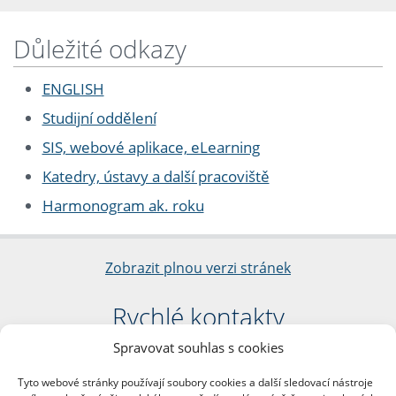
Důležité odkazy
ENGLISH
Studijní oddělení
SIS, webové aplikace, eLearning
Katedry, ústavy a další pracoviště
Harmonogram ak. roku
Zobrazit plnou verzi stránek
Rychlé kontakty
Spravovat souhlas s cookies
Filozofická fakulta
Univerzita Karlova
Tyto webové stránky používají soubory cookies a další sledovací nástroje
nám. Jana Palacha 1/2