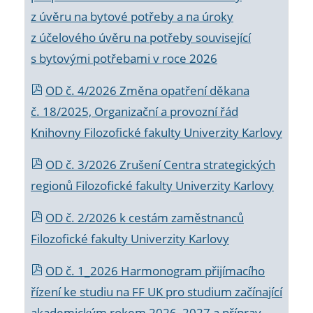
z úvěru na bytové potřeby a na úroky
z účelového úvěru na potřeby související
s bytovými potřebami v roce 2026
OD č. 4/2026 Změna opatření děkana
č. 18/2025, Organizační a provozní řád
Knihovny Filozofické fakulty Univerzity Karlovy
OD č. 3/2026 Zrušení Centra strategických
regionů Filozofické fakulty Univerzity Karlovy
OD č. 2/2026 k
cestám zaměstnanců
Filozofické fakulty Univerzity Karlovy
OD č. 1_2026 Harmonogram přijímacího
řízení ke studiu na FF UK pro studium začínající
akademickým rokem 2026_2027 a příprav