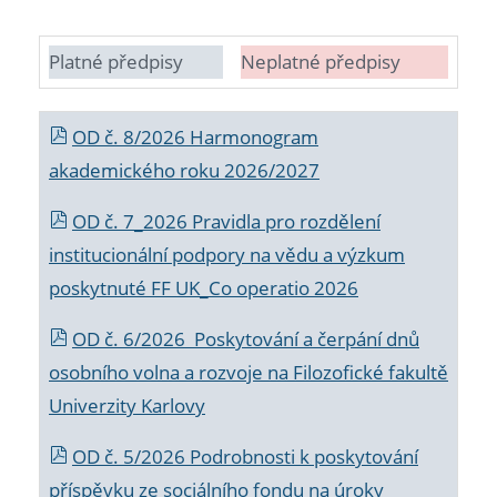
Platné předpisy
Neplatné předpisy
OD č. 8/2026 Harmonogram
akademického roku 2026/2027
OD č. 7_2026 Pravidla pro rozdělení
institucionální podpory na vědu a výzkum
poskytnuté FF UK_Co operatio 2026
OD č. 6/2026 Poskytování a čerpání dnů
osobního volna a rozvoje na Filozofické fakultě
Univerzity Karlovy
OD č. 5/2026 Podrobnosti k poskytování
příspěvku ze sociálního fondu na úroky