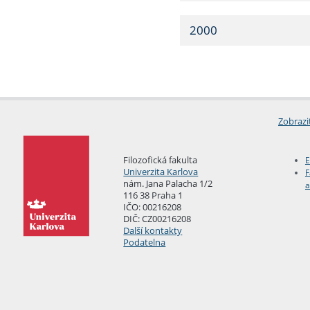
2000
Zobrazi
Filozofická fakulta
E
Univerzita Karlova
F
nám. Jana Palacha 1/2
a
116 38 Praha 1
IČO: 00216208
DIČ: CZ00216208
Další kontakty
Podatelna