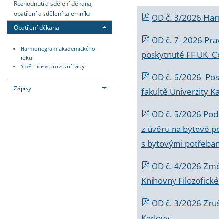
Rozhodnutí a sdělení děkana,
opatření a sdělení tajemníka
OD č. 8/2026 Ha
Opatření děkana
OD č. 7_2026 Prav
Harmonogram akademického
poskytnuté FF UK_C
roku
Směrnice a provozní řády
OD č. 6/2026 Posk
Zápisy
fakultě Univerzity K
OD č. 5/2026 Podr
z úvěru na bytové po
s bytovými potřebam
OD č. 4/2026 Změ
Knihovny Filozofické
OD č. 3/2026 Zruš
Karlovy