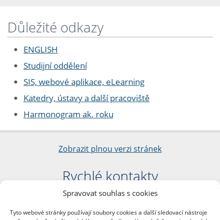
Důležité odkazy
ENGLISH
Studijní oddělení
SIS, webové aplikace, eLearning
Katedry, ústavy a další pracoviště
Harmonogram ak. roku
Zobrazit plnou verzi stránek
Rychlé kontakty
Spravovat souhlas s cookies
Filozofická fakulta
Univerzita Karlova
Tyto webové stránky používají soubory cookies a další sledovací nástroje
nám. Jana Palacha 1/2