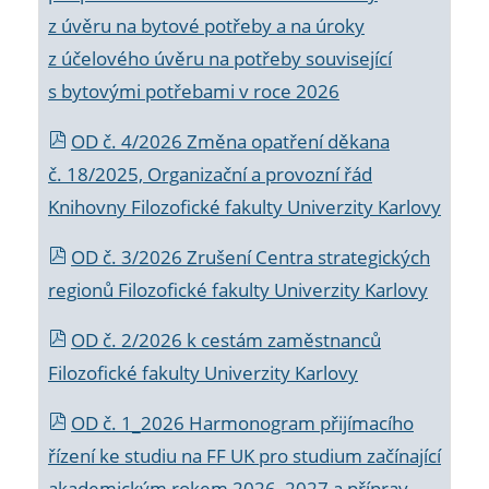
z úvěru na bytové potřeby a na úroky
z účelového úvěru na potřeby související
s bytovými potřebami v roce 2026
OD č. 4/2026 Změna opatření děkana
č. 18/2025, Organizační a provozní řád
Knihovny Filozofické fakulty Univerzity Karlovy
OD č. 3/2026 Zrušení Centra strategických
regionů Filozofické fakulty Univerzity Karlovy
OD č. 2/2026 k
cestám zaměstnanců
Filozofické fakulty Univerzity Karlovy
OD č. 1_2026 Harmonogram přijímacího
řízení ke studiu na FF UK pro studium začínající
akademickým rokem 2026_2027 a příprav