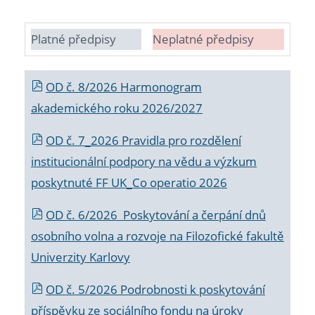
Platné předpisy
Neplatné předpisy
OD č. 8/2026 Harmonogram
akademického roku 2026/2027
OD č. 7_2026 Pravidla pro rozdělení
institucionální podpory na vědu a výzkum
poskytnuté FF UK_Co operatio 2026
OD č. 6/2026 Poskytování a čerpání dnů
osobního volna a rozvoje na Filozofické fakultě
Univerzity Karlovy
OD č. 5/2026 Podrobnosti k poskytování
příspěvku ze sociálního fondu na úroky