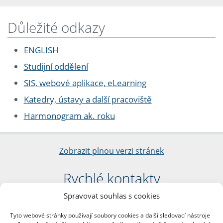
Důležité odkazy
ENGLISH
Studijní oddělení
SIS, webové aplikace, eLearning
Katedry, ústavy a další pracoviště
Harmonogram ak. roku
Zobrazit plnou verzi stránek
Rychlé kontakty
Spravovat souhlas s cookies
Filozofická fakulta
Univerzita Karlova
Tyto webové stránky používají soubory cookies a další sledovací nástroje
nám. Jana Palacha 1/2