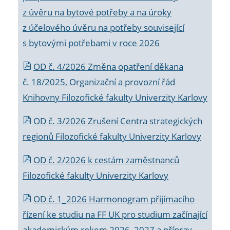
z úvěru na bytové potřeby a na úroky
z účelového úvěru na potřeby související
s bytovými potřebami v roce 2026
OD č. 4/2026 Změna opatření děkana
č. 18/2025, Organizační a provozní řád
Knihovny Filozofické fakulty Univerzity Karlovy
OD č. 3/2026 Zrušení Centra strategických
regionů Filozofické fakulty Univerzity Karlovy
OD č. 2/2026 k
cestám zaměstnanců
Filozofické fakulty Univerzity Karlovy
OD č. 1_2026 Harmonogram přijímacího
řízení ke studiu na FF UK pro studium začínající
akademickým rokem 2026_2027 a příprav