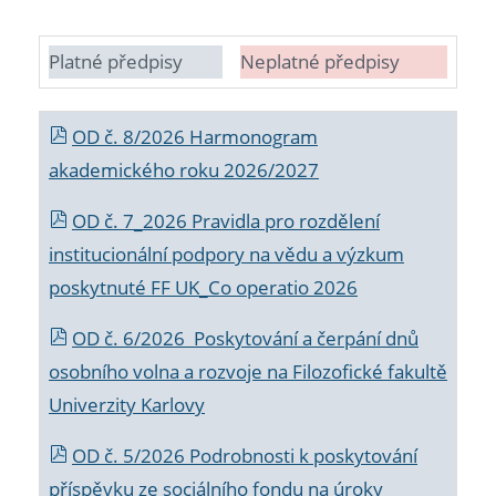
Platné předpisy
Neplatné předpisy
OD č. 8/2026 Harmonogram
akademického roku 2026/2027
OD č. 7_2026 Pravidla pro rozdělení
institucionální podpory na vědu a výzkum
poskytnuté FF UK_Co operatio 2026
OD č. 6/2026 Poskytování a čerpání dnů
osobního volna a rozvoje na Filozofické fakultě
Univerzity Karlovy
OD č. 5/2026 Podrobnosti k poskytování
příspěvku ze sociálního fondu na úroky