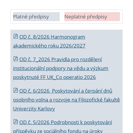
Platné předpisy
Neplatné předpisy
OD č. 8/2026 Harmonogram
akademického roku 2026/2027
OD č. 7_2026 Pravidla pro rozdělení
institucionální podpory na vědu a výzkum
poskytnuté FF UK_Co operatio 2026
OD č. 6/2026 Poskytování a čerpání dnů
osobního volna a rozvoje na Filozofické fakultě
Univerzity Karlovy
OD č. 5/2026 Podrobnosti k poskytování
příspěvku ze sociálního fondu na úroky