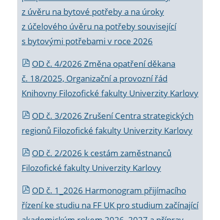
z úvěru na bytové potřeby a na úroky
z účelového úvěru na potřeby související
s bytovými potřebami v roce 2026
OD č. 4/2026 Změna opatření děkana
č. 18/2025, Organizační a provozní řád
Knihovny Filozofické fakulty Univerzity Karlovy
OD č. 3/2026 Zrušení Centra strategických
regionů Filozofické fakulty Univerzity Karlovy
OD č. 2/2026 k
cestám zaměstnanců
Filozofické fakulty Univerzity Karlovy
OD č. 1_2026 Harmonogram přijímacího
řízení ke studiu na FF UK pro studium začínající
akademickým rokem 2026_2027 a příprav