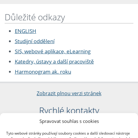
Důležité odkazy
ENGLISH
Studijní oddělení
SIS, webové aplikace, eLearning
Katedry, ústavy a další pracoviště
Harmonogram ak. roku
Zobrazit plnou verzi stránek
Rychlé kontakty
Spravovat souhlas s cookies
Filozofická fakulta
Univerzita Karlova
Tyto webové stránky používají soubory cookies a další sledovací nástroje
nám. Jana Palacha 1/2