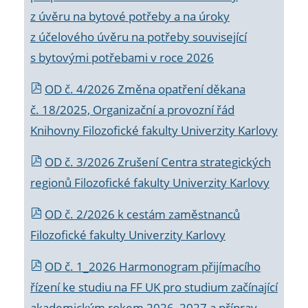
z úvěru na bytové potřeby a na úroky
z účelového úvěru na potřeby související
s bytovými potřebami v roce 2026
OD č. 4/2026 Změna opatření děkana
č. 18/2025, Organizační a provozní řád
Knihovny Filozofické fakulty Univerzity Karlovy
OD č. 3/2026 Zrušení Centra strategických
regionů Filozofické fakulty Univerzity Karlovy
OD č. 2/2026 k
cestám zaměstnanců
Filozofické fakulty Univerzity Karlovy
OD č. 1_2026 Harmonogram přijímacího
řízení ke studiu na FF UK pro studium začínající
akademickým rokem 2026_2027 a příprav