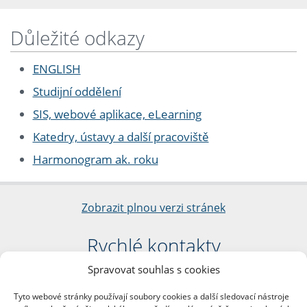
Důležité odkazy
ENGLISH
Studijní oddělení
SIS, webové aplikace, eLearning
Katedry, ústavy a další pracoviště
Harmonogram ak. roku
Zobrazit plnou verzi stránek
Rychlé kontakty
Spravovat souhlas s cookies
Filozofická fakulta
Univerzita Karlova
Tyto webové stránky používají soubory cookies a další sledovací nástroje
nám. Jana Palacha 1/2