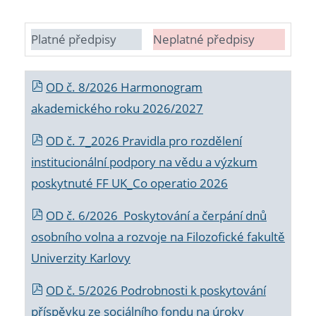
Platné předpisy
Neplatné předpisy
OD č. 8/2026 Harmonogram
akademického roku 2026/2027
OD č. 7_2026 Pravidla pro rozdělení
institucionální podpory na vědu a výzkum
poskytnuté FF UK_Co operatio 2026
OD č. 6/2026 Poskytování a čerpání dnů
osobního volna a rozvoje na Filozofické fakultě
Univerzity Karlovy
OD č. 5/2026 Podrobnosti k poskytování
příspěvku ze sociálního fondu na úroky