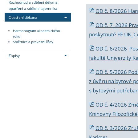
Rozhodnutí a sdělení děkana,
opatření a sdělení tajemníka
OD č. 8/2026 Ha
Opatření děkana
OD č. 7_2026 Prav
Harmonogram akademického
poskytnuté FF UK_C
roku
Směrnice a provozní řády
OD č. 6/2026 Posk
Zápisy
fakultě Univerzity K
OD č. 5/2026 Podr
z úvěru na bytové po
s bytovými potřebam
OD č. 4/2026 Změ
Knihovny Filozofické
OD č. 3/2026 Zruš
Karlovy