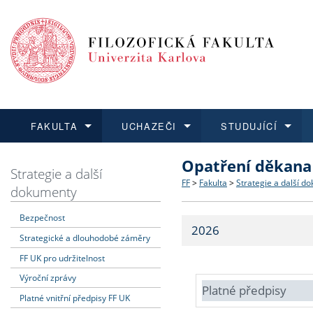
FAKULTA
UCHAZEČI
STUDUJÍCÍ
Opatření děkana
FAKULTA
UCHAZEČI
STUDUJÍCÍ
VĚDA A VÝZKUM
ZAHRANIČÍ
Struktura a historie
Co studovat a jak se přihlá
Bakalářské a magisterské
O vědě a výzkumu na FF
Aktuální nabídky a výběrov
Strategie a další
FF
>
Fakulta
>
Strategie a další d
dokumenty
Dozvědět se více
Podat přihlášku
Dozvědět se více
Dozvědět se více
Dozvědět se více
Strategie a další dokumen
Učitelské studijní program
Doktorské studium
Akademické kvalifikace
Vyjíždějící studenti
Bezpečnost
2026
Strategické a dlouhodobé záměry
Podpora a benefity pro z
Informace k průběhu přijím
Rigorózní řízení
Granty a projekty
Přijíždějící studenti
FF UK pro udržitelnost
Absolventi fakulty
Vyjíždějící zaměstnanci
Výroční zprávy
Platné předpisy
Platné vnitřní předpisy FF UK
Fakultní školy FF UK