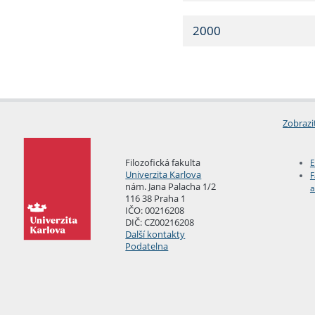
2000
Zobrazi
Filozofická fakulta
E
Univerzita Karlova
F
nám. Jana Palacha 1/2
a
116 38 Praha 1
IČO: 00216208
DIČ: CZ00216208
Další kontakty
Podatelna