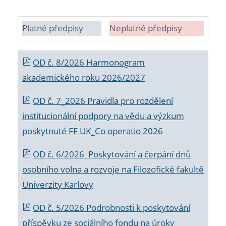
Platné předpisy
Neplatné předpisy
OD č. 8/2026 Harmonogram
akademického roku 2026/2027
OD č. 7_2026 Pravidla pro rozdělení
institucionální podpory na vědu a výzkum
poskytnuté FF UK_Co operatio 2026
OD č. 6/2026 Poskytování a čerpání dnů
osobního volna a rozvoje na Filozofické fakultě
Univerzity Karlovy
OD č. 5/2026 Podrobnosti k poskytování
příspěvku ze sociálního fondu na úroky