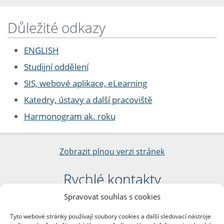
Důležité odkazy
ENGLISH
Studijní oddělení
SIS, webové aplikace, eLearning
Katedry, ústavy a další pracoviště
Harmonogram ak. roku
Zobrazit plnou verzi stránek
Rychlé kontakty
Spravovat souhlas s cookies
Filozofická fakulta
Univerzita Karlova
Tyto webové stránky používají soubory cookies a další sledovací nástroje
nám. Jana Palacha 1/2