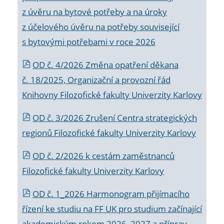
z úvěru na bytové potřeby a na úroky
z účelového úvěru na potřeby související
s bytovými potřebami v roce 2026
OD č. 4/2026 Změna opatření děkana
č. 18/2025, Organizační a provozní řád
Knihovny Filozofické fakulty Univerzity Karlovy
OD č. 3/2026 Zrušení Centra strategických
regionů Filozofické fakulty Univerzity Karlovy
OD č. 2/2026 k
cestám zaměstnanců
Filozofické fakulty Univerzity Karlovy
OD č. 1_2026 Harmonogram přijímacího
řízení ke studiu na FF UK pro studium začínající
akademickým rokem 2026_2027 a příprav