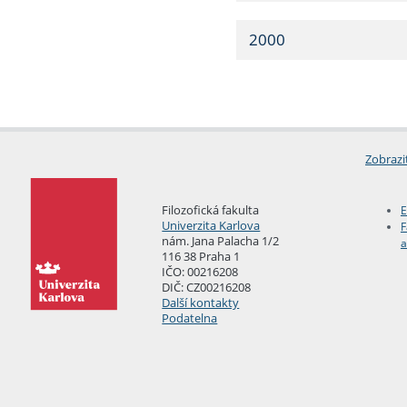
2000
Zobrazi
Filozofická fakulta
E
Univerzita Karlova
F
nám. Jana Palacha 1/2
a
116 38 Praha 1
IČO: 00216208
DIČ: CZ00216208
Další kontakty
Podatelna