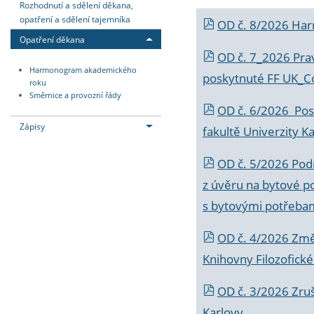
Rozhodnutí a sdělení děkana,
opatření a sdělení tajemníka
OD č. 8/2026 Ha
Opatření děkana
OD č. 7_2026 Prav
Harmonogram akademického
poskytnuté FF UK_C
roku
Směrnice a provozní řády
OD č. 6/2026 Posk
Zápisy
fakultě Univerzity K
OD č. 5/2026 Podr
z úvěru na bytové po
s bytovými potřebam
OD č. 4/2026 Změ
Knihovny Filozofické
OD č. 3/2026 Zruš
Karlovy