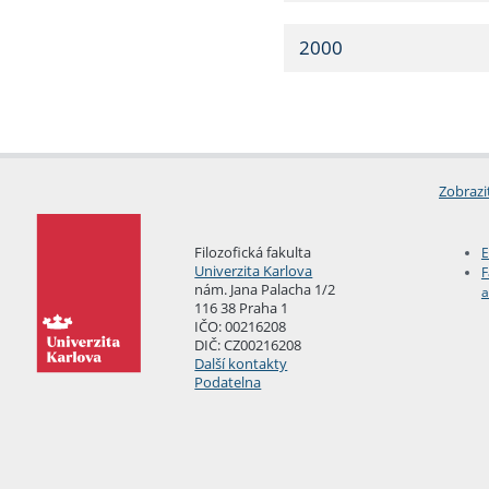
2000
Zobrazi
Filozofická fakulta
E
Univerzita Karlova
F
nám. Jana Palacha 1/2
a
116 38 Praha 1
IČO: 00216208
DIČ: CZ00216208
Další kontakty
Podatelna