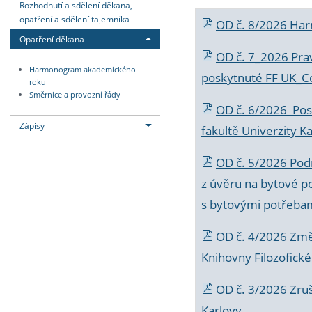
Rozhodnutí a sdělení děkana,
opatření a sdělení tajemníka
OD č. 8/2026 Ha
Opatření děkana
OD č. 7_2026 Prav
Harmonogram akademického
poskytnuté FF UK_C
roku
Směrnice a provozní řády
OD č. 6/2026 Posk
Zápisy
fakultě Univerzity K
OD č. 5/2026 Podr
z úvěru na bytové po
s bytovými potřebam
OD č. 4/2026 Změ
Knihovny Filozofické
OD č. 3/2026 Zruš
Karlovy