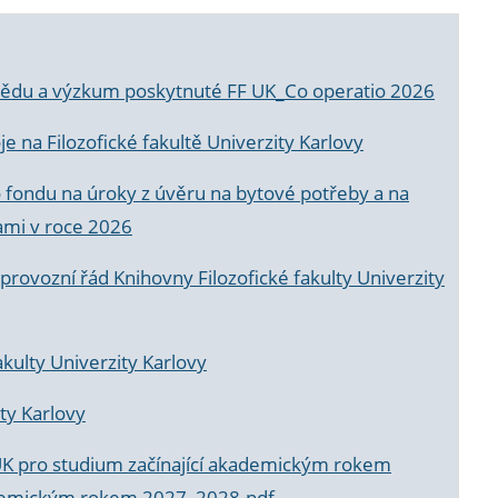
a vědu a výzkum poskytnuté FF UK_Co operatio 2026
 na Filozofické fakultě Univerzity Karlovy
o fondu na úroky z úvěru na bytové potřeby a na
ami v roce 2026
rovozní řád Knihovny Filozofické fakulty Univerzity
akulty Univerzity Karlovy
ty Karlovy
UK pro studium začínající akademickým rokem
akademickým rokem 2027_2028.pdf