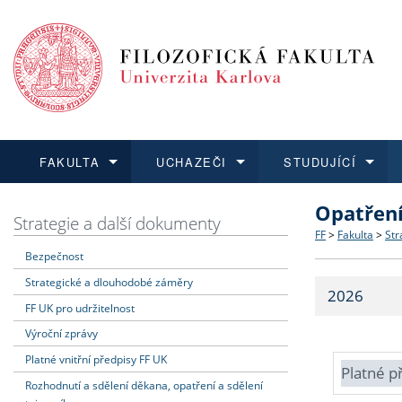
FAKULTA
UCHAZEČI
STUDUJÍCÍ
Opatřen
FAKULTA
UCHAZEČI
STUDUJÍCÍ
VĚDA A VÝZKUM
ZAHRANIČÍ
Struktura a
Co studova
Bakalářsk
O vědě a 
Aktuální n
Strategie a další dokumenty
FF
>
Fakulta
>
Str
Bezpečnost
Dozvědět se více
Podat přihlášku
Dozvědět se více
Dozvědět se více
Dozvědět se více
Strategie 
Učitelské 
Doktorské
Akademické
Vyjíždějící
Strategické a dlouhodobé záměry
2026
Podpora a
Informace 
Rigorózní 
Granty a p
Přijíždějíc
FF UK pro udržitelnost
Výroční zprávy
Absolventi
Vyjíždějíc
Platné vnitřní předpisy FF UK
Platné p
Rozhodnutí a sdělení děkana, opatření a sdělení
Fakultní š