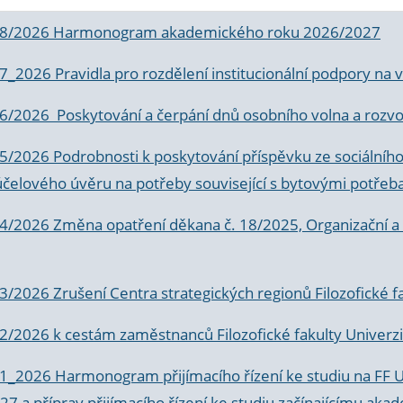
 8/2026 Harmonogram akademického roku 2026/2027
 7_2026 Pravidla pro rozdělení institucionální podpory n
6/2026 Poskytování a čerpání dnů osobního volna a rozvoje
 5/2026 Podrobnosti k poskytování příspěvku ze sociálníh
účelového úvěru na potřeby související s bytovými potřeb
 4/2026 Změna opatření děkana č. 18/2025, Organizační a p
3/2026 Zrušení Centra strategických regionů Filozofické f
 2/2026 k
cestám zaměstnanců Filozofické fakulty Univerzi
 1_2026 Harmonogram přijímacího řízení ke studiu na FF 
7 a příprav přijímacího řízení ke studiu začínajícímu 