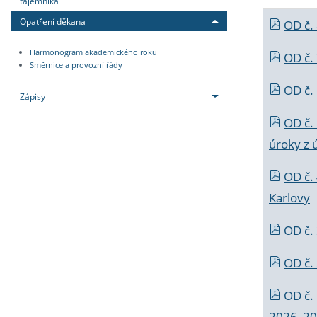
tajemníka
Opatření děkana
OD č.
Harmonogram akademického roku
OD č.
Směrnice a provozní řády
OD č. 
Zápisy
OD č.
úroky z 
OD č.
Karlovy
OD č. 
OD č.
OD č.
2026_202