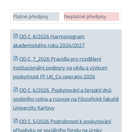
Platné předpisy
Neplatné předpisy
OD č. 8/2026 Harmonogram
akademického roku 2026/2027
OD č. 7_2026 Pravidla pro rozdělení
institucionální podpory na vědu a výzkum
poskytnuté FF UK_Co operatio 2026
OD č. 6/2026 Poskytování a čerpání dnů
osobního volna a rozvoje na Filozofické fakultě
Univerzity Karlovy
OD č. 5/2026 Podrobnosti k poskytování
příspěvku ze sociálního fondu na úroky