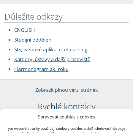
Důležité odkazy
ENGLISH
Studijní oddělení
SIS, webové aplikace, eLearning
Katedry, ústavy a další pracoviště
Harmonogram ak. roku
Zobrazit plnou verzi stránek
Rychlé kontakty
Spravovat souhlas s cookies
Filozofická fakulta
Univerzita Karlova
Tyto webové stránky používají soubory cookies a další sledovací nástroje
nám. Jana Palacha 1/2