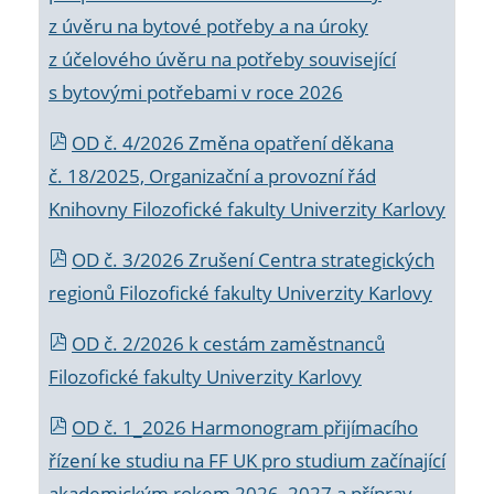
z úvěru na bytové potřeby a na úroky
z účelového úvěru na potřeby související
s bytovými potřebami v roce 2026
OD č. 4/2026 Změna opatření děkana
č. 18/2025, Organizační a provozní řád
Knihovny Filozofické fakulty Univerzity Karlovy
OD č. 3/2026 Zrušení Centra strategických
regionů Filozofické fakulty Univerzity Karlovy
OD č. 2/2026 k
cestám zaměstnanců
Filozofické fakulty Univerzity Karlovy
OD č. 1_2026 Harmonogram přijímacího
řízení ke studiu na FF UK pro studium začínající
akademickým rokem 2026_2027 a příprav