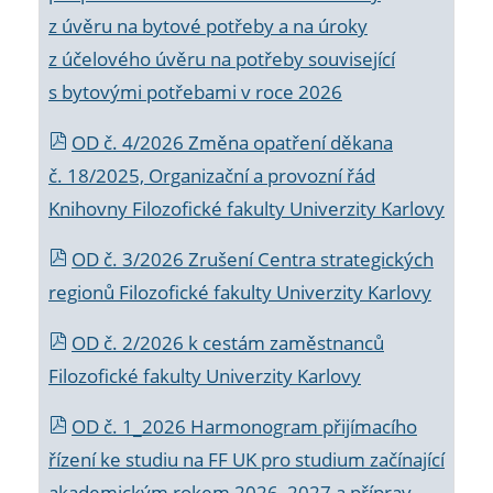
z úvěru na bytové potřeby a na úroky
z účelového úvěru na potřeby související
s bytovými potřebami v roce 2026
OD č. 4/2026 Změna opatření děkana
č. 18/2025, Organizační a provozní řád
Knihovny Filozofické fakulty Univerzity Karlovy
OD č. 3/2026 Zrušení Centra strategických
regionů Filozofické fakulty Univerzity Karlovy
OD č. 2/2026 k
cestám zaměstnanců
Filozofické fakulty Univerzity Karlovy
OD č. 1_2026 Harmonogram přijímacího
řízení ke studiu na FF UK pro studium začínající
akademickým rokem 2026_2027 a příprav