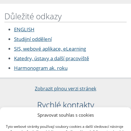
Důležité odkazy
ENGLISH
Studijní oddělení
SIS, webové aplikace, eLearning
Katedry, ústavy a další pracoviště
Harmonogram ak. roku
Zobrazit plnou verzi stránek
Rychlé kontakty
Spravovat souhlas s cookies
Filozofická fakulta
Univerzita Karlova
Tyto webové stránky používají soubory cookies a další sledovací nástroje
nám. Jana Palacha 1/2