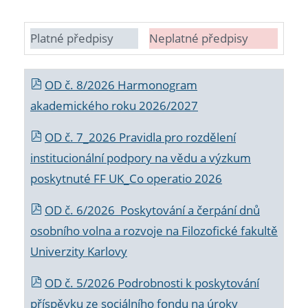
Platné předpisy
Neplatné předpisy
OD č. 8/2026 Harmonogram
akademického roku 2026/2027
OD č. 7_2026 Pravidla pro rozdělení
institucionální podpory na vědu a výzkum
poskytnuté FF UK_Co operatio 2026
OD č. 6/2026 Poskytování a čerpání dnů
osobního volna a rozvoje na Filozofické fakultě
Univerzity Karlovy
OD č. 5/2026 Podrobnosti k poskytování
příspěvku ze sociálního fondu na úroky