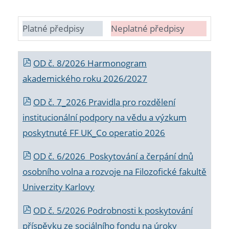
Platné předpisy
Neplatné předpisy
OD č. 8/2026 Harmonogram
akademického roku 2026/2027
OD č. 7_2026 Pravidla pro rozdělení
institucionální podpory na vědu a výzkum
poskytnuté FF UK_Co operatio 2026
OD č. 6/2026 Poskytování a čerpání dnů
osobního volna a rozvoje na Filozofické fakultě
Univerzity Karlovy
OD č. 5/2026 Podrobnosti k poskytování
příspěvku ze sociálního fondu na úroky