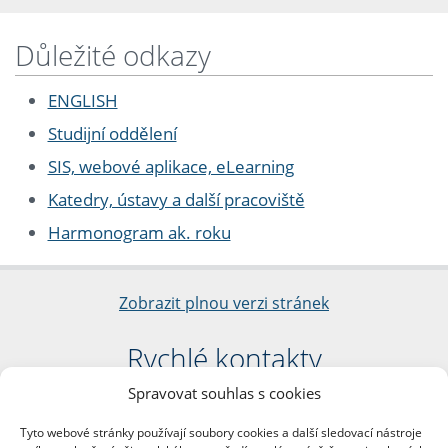
Důležité odkazy
ENGLISH
Studijní oddělení
SIS, webové aplikace, eLearning
Katedry, ústavy a další pracoviště
Harmonogram ak. roku
Zobrazit plnou verzi stránek
Rychlé kontakty
Spravovat souhlas s cookies
Filozofická fakulta
Univerzita Karlova
Tyto webové stránky používají soubory cookies a další sledovací nástroje
nám. Jana Palacha 1/2