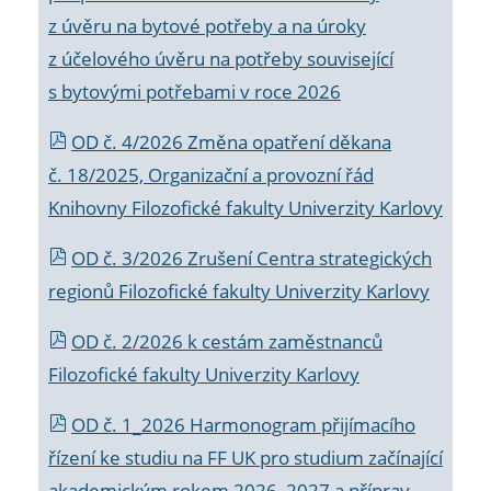
z úvěru na bytové potřeby a na úroky
z účelového úvěru na potřeby související
s bytovými potřebami v roce 2026
OD č. 4/2026 Změna opatření děkana
č. 18/2025, Organizační a provozní řád
Knihovny Filozofické fakulty Univerzity Karlovy
OD č. 3/2026 Zrušení Centra strategických
regionů Filozofické fakulty Univerzity Karlovy
OD č. 2/2026 k
cestám zaměstnanců
Filozofické fakulty Univerzity Karlovy
OD č. 1_2026 Harmonogram přijímacího
řízení ke studiu na FF UK pro studium začínající
akademickým rokem 2026_2027 a příprav