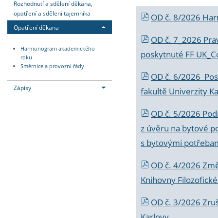
Rozhodnutí a sdělení děkana,
opatření a sdělení tajemníka
OD č. 8/2026 Ha
Opatření děkana
OD č. 7_2026 Prav
Harmonogram akademického
poskytnuté FF UK_C
roku
Směrnice a provozní řády
OD č. 6/2026 Posk
Zápisy
fakultě Univerzity K
OD č. 5/2026 Podr
z úvěru na bytové po
s bytovými potřebam
OD č. 4/2026 Změ
Knihovny Filozofické
OD č. 3/2026 Zruš
Karlovy