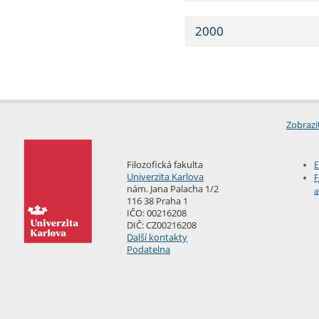
2000
Zobrazi
Filozofická fakulta
E
Univerzita Karlova
F
nám. Jana Palacha 1/2
a
116 38 Praha 1
IČO: 00216208
DIČ: CZ00216208
Další kontakty
Podatelna