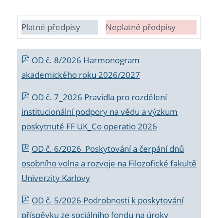
Platné předpisy
Neplatné předpisy
OD č. 8/2026 Harmonogram
akademického roku 2026/2027
OD č. 7_2026 Pravidla pro rozdělení
institucionální podpory na vědu a výzkum
poskytnuté FF UK_Co operatio 2026
OD č. 6/2026 Poskytování a čerpání dnů
osobního volna a rozvoje na Filozofické fakultě
Univerzity Karlovy
OD č. 5/2026 Podrobnosti k poskytování
příspěvku ze sociálního fondu na úroky