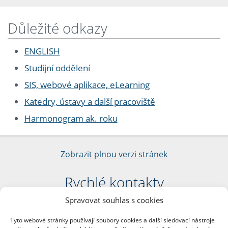
Důležité odkazy
ENGLISH
Studijní oddělení
SIS, webové aplikace, eLearning
Katedry, ústavy a další pracoviště
Harmonogram ak. roku
Zobrazit plnou verzi stránek
Rychlé kontakty
Spravovat souhlas s cookies
Filozofická fakulta
Univerzita Karlova
Tyto webové stránky používají soubory cookies a další sledovací nástroje
nám. Jana Palacha 1/2