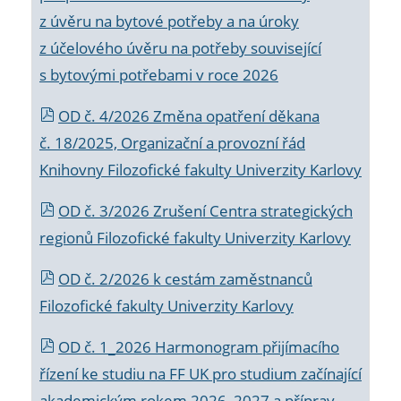
z úvěru na bytové potřeby a na úroky
z účelového úvěru na potřeby související
s bytovými potřebami v roce 2026
OD č. 4/2026 Změna opatření děkana
č. 18/2025, Organizační a provozní řád
Knihovny Filozofické fakulty Univerzity Karlovy
OD č. 3/2026 Zrušení Centra strategických
regionů Filozofické fakulty Univerzity Karlovy
OD č. 2/2026 k
cestám zaměstnanců
Filozofické fakulty Univerzity Karlovy
OD č. 1_2026 Harmonogram přijímacího
řízení ke studiu na FF UK pro studium začínající
akademickým rokem 2026_2027 a příprav