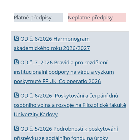
Platné předpisy
Neplatné předpisy
OD č. 8/2026 Harmonogram
akademického roku 2026/2027
OD č. 7_2026 Pravidla pro rozdělení
institucionální podpory na vědu a výzkum
poskytnuté FF UK_Co operatio 2026
OD č. 6/2026 Poskytování a čerpání dnů
osobního volna a rozvoje na Filozofické fakultě
Univerzity Karlovy
OD č. 5/2026 Podrobnosti k poskytování
příspěvku ze sociálního fondu na úroky