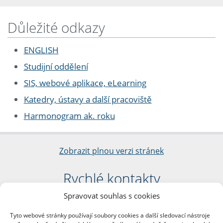
Důležité odkazy
ENGLISH
Studijní oddělení
SIS, webové aplikace, eLearning
Katedry, ústavy a další pracoviště
Harmonogram ak. roku
Zobrazit plnou verzi stránek
Rychlé kontakty
Spravovat souhlas s cookies
Filozofická fakulta
Univerzita Karlova
Tyto webové stránky používají soubory cookies a další sledovací nástroje
nám. Jana Palacha 1/2