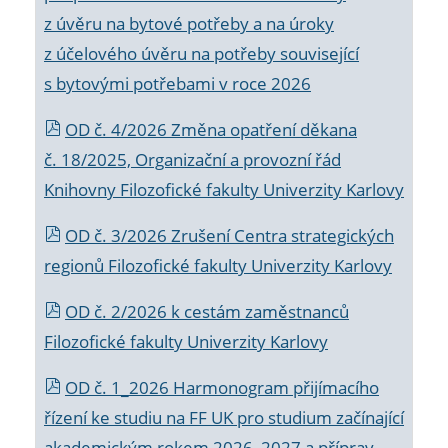
z úvěru na bytové potřeby a na úroky
z účelového úvěru na potřeby související
s bytovými potřebami v roce 2026
OD č. 4/2026 Změna opatření děkana
č. 18/2025, Organizační a provozní řád
Knihovny Filozofické fakulty Univerzity Karlovy
OD č. 3/2026 Zrušení Centra strategických
regionů Filozofické fakulty Univerzity Karlovy
OD č. 2/2026 k
cestám zaměstnanců
Filozofické fakulty Univerzity Karlovy
OD č. 1_2026 Harmonogram přijímacího
řízení ke studiu na FF UK pro studium začínající
akademickým rokem 2026_2027 a příprav