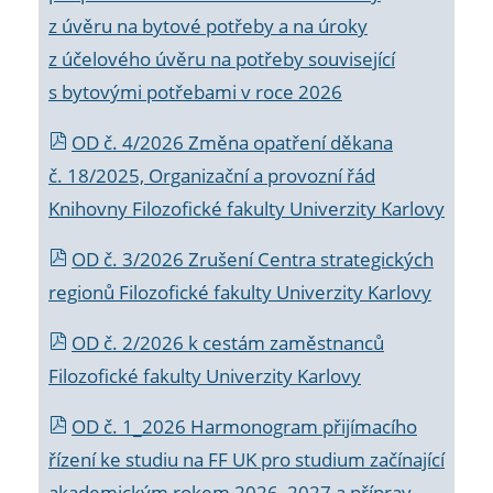
z úvěru na bytové potřeby a na úroky
z účelového úvěru na potřeby související
s bytovými potřebami v roce 2026
OD č. 4/2026 Změna opatření děkana
č. 18/2025, Organizační a provozní řád
Knihovny Filozofické fakulty Univerzity Karlovy
OD č. 3/2026 Zrušení Centra strategických
regionů Filozofické fakulty Univerzity Karlovy
OD č. 2/2026 k
cestám zaměstnanců
Filozofické fakulty Univerzity Karlovy
OD č. 1_2026 Harmonogram přijímacího
řízení ke studiu na FF UK pro studium začínající
akademickým rokem 2026_2027 a příprav