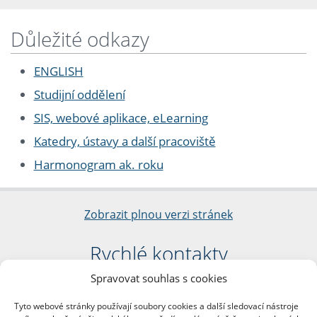
Důležité odkazy
ENGLISH
Studijní oddělení
SIS, webové aplikace, eLearning
Katedry, ústavy a další pracoviště
Harmonogram ak. roku
Zobrazit plnou verzi stránek
Rychlé kontakty
Spravovat souhlas s cookies
Filozofická fakulta
Univerzita Karlova
Tyto webové stránky používají soubory cookies a další sledovací nástroje
nám. Jana Palacha 1/2