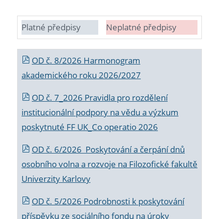
Platné předpisy
Neplatné předpisy
OD č. 8/2026 Harmonogram
akademického roku 2026/2027
OD č. 7_2026 Pravidla pro rozdělení
institucionální podpory na vědu a výzkum
poskytnuté FF UK_Co operatio 2026
OD č. 6/2026 Poskytování a čerpání dnů
osobního volna a rozvoje na Filozofické fakultě
Univerzity Karlovy
OD č. 5/2026 Podrobnosti k poskytování
příspěvku ze sociálního fondu na úroky