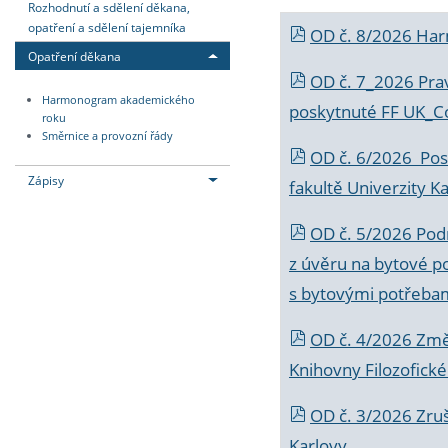
Rozhodnutí a sdělení děkana,
opatření a sdělení tajemníka
OD č. 8/2026 Ha
Opatření děkana
OD č. 7_2026 Prav
Harmonogram akademického
poskytnuté FF UK_C
roku
Směrnice a provozní řády
OD č. 6/2026 Posk
Zápisy
fakultě Univerzity K
OD č. 5/2026 Podr
z úvěru na bytové po
s bytovými potřebam
OD č. 4/2026 Změ
Knihovny Filozofické
OD č. 3/2026 Zruš
Karlovy