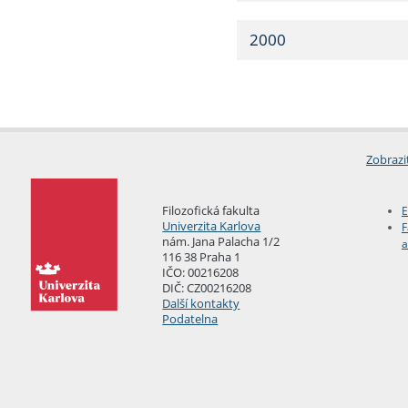
2000
Zobrazi
Filozofická fakulta
E
Univerzita Karlova
F
nám. Jana Palacha 1/2
a
116 38 Praha 1
IČO: 00216208
DIČ: CZ00216208
Další kontakty
Podatelna